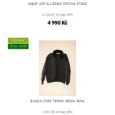
KABÁT AČR SLUŽEBNÍ ČESTNÁ STRÁŽ
4 123,97 Kč bez DPH
4 990 Kč
NOVINKA
STAV: NOVÉ
BUNDA ZIMNÍ TERMO MEIDA XENA
2 057,85 Kč bez DPH