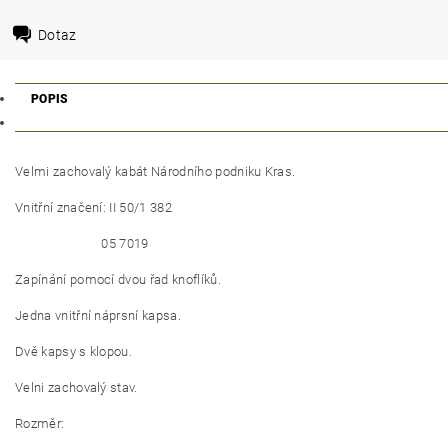
Dotaz
POPIS
Velmi zachovalý kabát Národního podniku Kras.
Vnitřní značení: II 50/1 382
05 7019
Zapínání pomocí dvou řad knoflíků.
Jedna vnitřní náprsní kapsa.
Dvě kapsy s klopou.
Velni zachovalý stav.
Rozměr: