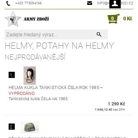
+420 775094166
INFO@ARMYZBOZI.CZ
0
0 Kč
HELMY, POTAHY NA HELMY
NEJPRODÁVANĚJŠÍ
1.
HELMA KUKLA TANKISTICKÁ ČSLA ROK 1985
–
VYPRODÁNO
Tankistická kukla ČSLA rok 1985.
1 290 Kč
1 066,12 Kč
bez DPH
2.