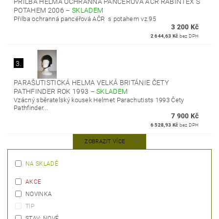
PŘILBA HELMA OCHRANNÁ PANCÉŘOVÁ AČR RABINTEX S
POTAHEM 2006
–
SKLADEM
Přilba ochranná pancéřová AČR s potahem vz.95
3 200 Kč
2 644,63 Kč
bez DPH
3.
PARAŠUTISTICKÁ HELMA VELKÁ BRITÁNIE ČETY
PATHFINDER ROK 1993
–
SKLADEM
Vzácný sběratelský kousek Helmet Parachutists 1993 Čety
Pathfinder...
7 900 Kč
6 528,93 Kč
bez DPH
ZOBRAZIT VÍCE
NA SKLADĚ
AKCE
NOVINKA
TIP
STAV: NOVÉ