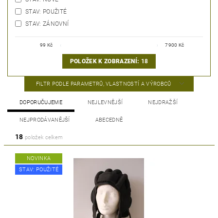
STAV: POUŽITÉ
STAV: ZÁNOVNÍ
99
Kč
7900
Kč
POLOŽEK K ZOBRAZENÍ:
18
FILTR PODLE PARAMETRŮ, VLASTNOSTÍ A VÝROBCŮ
DOPORUČUJEME
NEJLEVNĚJŠÍ
NEJDRAŽŠÍ
NEJPRODÁVANĚJŠÍ
ABECEDNĚ
18
položek celkem
NOVINKA
STAV: POUŽITÉ