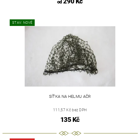
290 Kč
od
STAV: NOVÉ
SÍŤKA NA HELMU AČR
111,57 Kč bez DPH
135 Kč