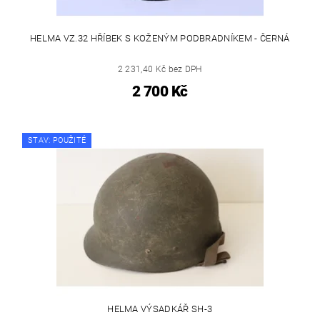
HELMA VZ.32 HŘÍBEK S KOŽENÝM PODBRADNÍKEM - ČERNÁ
2 231,40 Kč bez DPH
2 700 Kč
STAV: POUŽITÉ
HELMA VÝSADKÁŘ SH-3