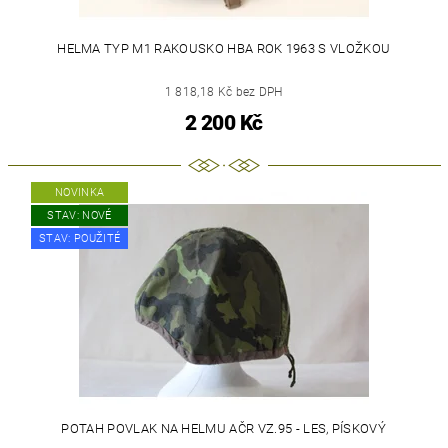
HELMA TYP M1 RAKOUSKO HBA ROK 1963 S VLOŽKOU
1 818,18 Kč bez DPH
2 200 Kč
NOVINKA
STAV: NOVÉ
STAV: POUŽITÉ
POTAH POVLAK NA HELMU AČR VZ.95 - LES, PÍSKOVÝ