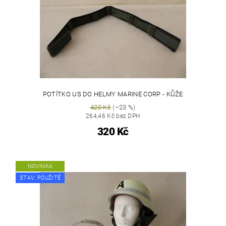
POTÍTKO US DO HELMY MARINE CORP - KŮŽE
420 Kč
(–23 %)
264,46 Kč bez DPH
320 Kč
NOVINKA
STAV: POUŽITÉ