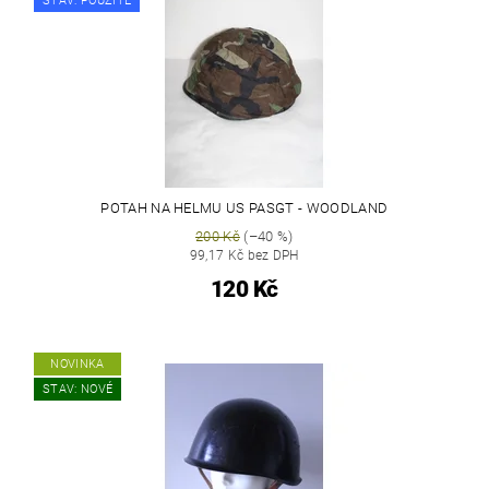
STAV: POUŽITÉ
POTAH NA HELMU US PASGT - WOODLAND
200 Kč
(–40 %)
99,17 Kč bez DPH
120 Kč
NOVINKA
STAV: NOVÉ