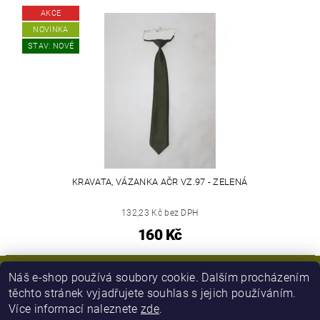
AKCE
NOVINKA
STAV: NOVÉ
KRAVATA, VÁZANKA AČR VZ.97 - ZELENÁ
132,23 Kč bez DPH
160 Kč
Náš e-shop používá soubory cookie. Dalším procházením
těchto stránek vyjadřujete souhlas s jejich používáním.
Více informací naleznete
zde
.