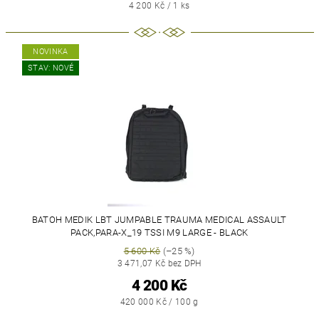
4 200 Kč / 1 ks
NOVINKA
STAV: NOVÉ
BATOH MEDIK LBT JUMPABLE TRAUMA MEDICAL ASSAULT
PACK,PARA-X_19 TSSI M9 LARGE - BLACK
5 600 Kč
(–25 %)
3 471,07 Kč bez DPH
4 200 Kč
420 000 Kč / 100 g