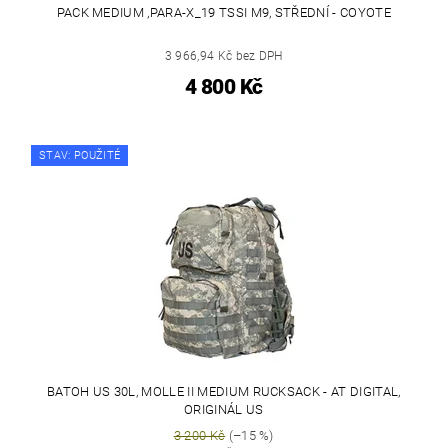
PACK MEDIUM ,PARA-X_19 TSSI M9, STŘEDNÍ - COYOTE
3 966,94 Kč bez DPH
4 800 Kč
STAV: POUŽITÉ
BATOH US 30L, MOLLE II MEDIUM RUCKSACK - AT DIGITAL,
ORIGINÁL US
3 200 Kč
(–15 %)