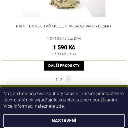
BATOH US 35 LITRŮ MOLLE II. ASSAULT PACK - DESERT
1 314,05 Kč bez DPH
1 590 Kč
1 590 Kč / 1 ks
DALŠÍ PRODUKTY
1
2
Náš e-shop používá soubory cookie. Dalším procházením
těchto stránek vyjadřujete souhlas s jejich používáním.
Více informací naleznete
zde
.
NASTAVENÍ