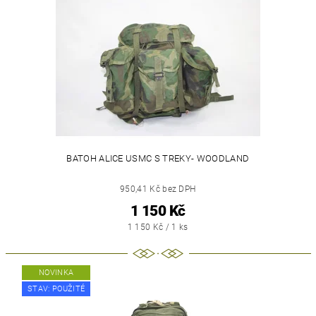
BATOH ALICE USMC S TREKY- WOODLAND
950,41 Kč bez DPH
1 150 Kč
1 150 Kč / 1 ks
NOVINKA
STAV: POUŽITÉ