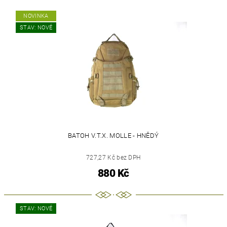
NOVINKA
STAV: NOVÉ
BATOH V.T.X. MOLLE - HNĚDÝ
727,27 Kč bez DPH
880 Kč
STAV: NOVÉ