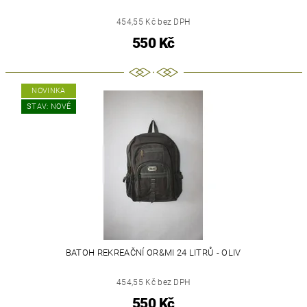
454,55 Kč bez DPH
550 Kč
NOVINKA
STAV: NOVÉ
BATOH REKREAČNÍ OR&MI 24 LITRŮ - OLIV
454,55 Kč bez DPH
550 Kč