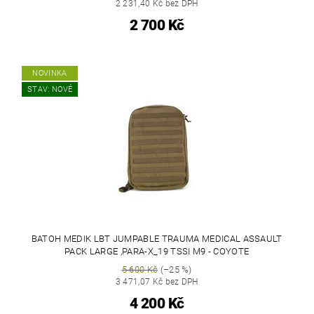
2 231,40 Kč bez DPH
2 700 Kč
NOVINKA
STAV: NOVÉ
BATOH MEDIK LBT JUMPABLE TRAUMA MEDICAL ASSAULT
PACK LARGE ,PARA-X_19 TSSI M9 - COYOTE
5 600 Kč
(–25 %)
3 471,07 Kč bez DPH
4 200 Kč