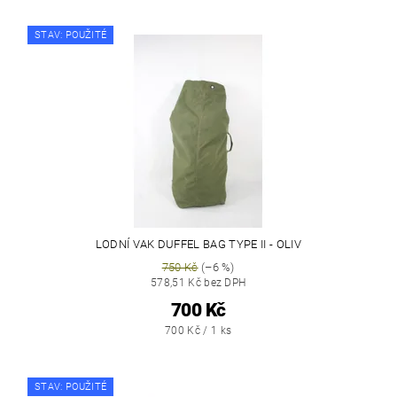
STAV: POUŽITÉ
LODNÍ VAK DUFFEL BAG TYPE II - OLIV
750 Kč
(–6 %)
578,51 Kč bez DPH
700 Kč
700 Kč / 1 ks
STAV: POUŽITÉ