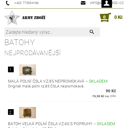
+420 775094166
INFO@ARMYZBOZI.CZ
0
0 Kč
BATOHY
NEJPRODÁVANĚJŠÍ
1.
MALÁ POLNÍ ČSLA VZ.85 NEPROMOKAVÁ
–
SKLADEM
Originál malá polní vz.85 ČSLA nepromokavá.
90 Kč
74,38 Kč
bez DPH
2.
BATOH VELKÁ POLNÍ ČSLA VZ.60 S POPRUHY
–
SKLADEM