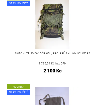
STAV: POUŽITÉ
BATOH, TLUMOK AČR 65L, PRO PRŮZKUMNÍKY VZ.95
1 735,54 Kč bez DPH
2 100 Kč
NOVINKA
STAV: POUŽITÉ