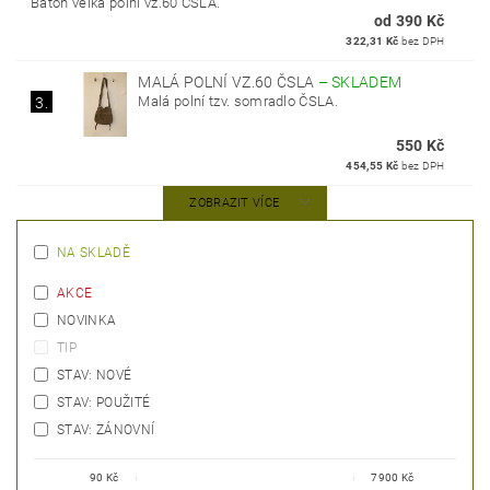
Batoh velká polní vz.60 ČSLA.
od 390 Kč
322,31 Kč
bez DPH
MALÁ POLNÍ VZ.60 ČSLA
–
SKLADEM
Malá polní tzv. somradlo ČSLA.
3.
550 Kč
454,55 Kč
bez DPH
ZOBRAZIT VÍCE
NA SKLADĚ
AKCE
NOVINKA
TIP
STAV: NOVÉ
STAV: POUŽITÉ
STAV: ZÁNOVNÍ
90
Kč
7900
Kč