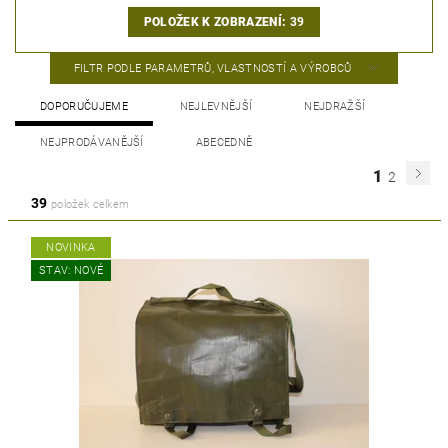
POLOŽEK K ZOBRAZENÍ:
39
FILTR PODLE PARAMETRŮ, VLASTNOSTÍ A VÝROBCŮ
DOPORUČUJEME
NEJLEVNĚJŠÍ
NEJDRAŽŠÍ
NEJPRODÁVANĚJŠÍ
ABECEDNĚ
1
2
39
položek celkem
NOVINKA
STAV: NOVÉ