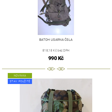
BATOH USARNA ČSLA
818,18 Kč bez DPH
990 Kč
NOVINKA
STAV: POUŽITÉ