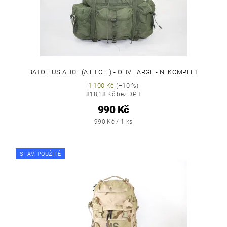
BATOH US ALICE (A.L.I.C.E.) - OLIV LARGE - NEKOMPLET
1 100 Kč
(–10 %)
818,18 Kč bez DPH
990 Kč
990 Kč / 1 ks
STAV: POUŽITÉ