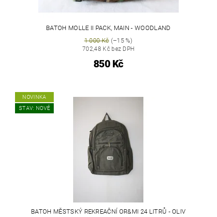
BATOH MOLLE II PACK, MAIN - WOODLAND
1 000 Kč
(–15 %)
702,48 Kč bez DPH
850 Kč
NOVINKA
STAV: NOVÉ
BATOH MĚSTSKÝ REKREAČNÍ OR&MI 24 LITRŮ - OLIV