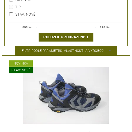
TIP
STAV: NOVÉ
890
Kč
891
Kč
POLOŽEK K ZOBRAZENÍ:
1
FILTR PODLE PARAMETRŮ, VLASTNOSTÍ A VÝROBCŮ
NOVINKA
STAV: NOVÉ