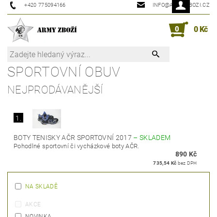
+420 775094166
INFO@ARMYZBOZI.CZ
0
0 Kč
SPORTOVNÍ OBUV
NEJPRODÁVANĚJŠÍ
1.
BOTY TENISKY AČR SPORTOVNÍ 2017
–
SKLADEM
Pohodlné sportovní či vycházkové boty AČR.
890 Kč
735,54 Kč
bez DPH
NA SKLADĚ
AKCE
NOVINKA