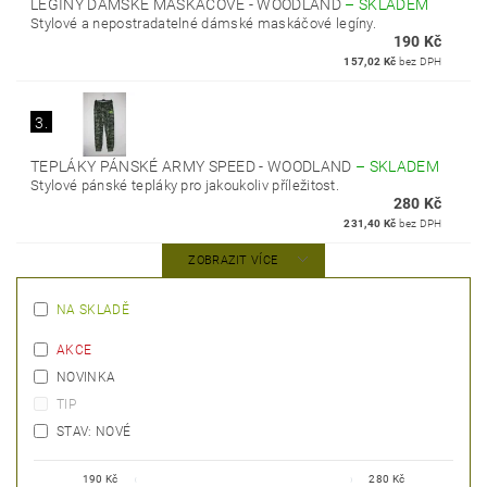
LEGÍNY DÁMSKÉ MASKÁČOVÉ - WOODLAND
–
SKLADEM
Stylové a nepostradatelné dámské maskáčové legíny.
190 Kč
157,02 Kč
bez DPH
3.
TEPLÁKY PÁNSKÉ ARMY SPEED - WOODLAND
–
SKLADEM
Stylové pánské tepláky pro jakoukoliv příležitost.
280 Kč
231,40 Kč
bez DPH
ZOBRAZIT VÍCE
NA SKLADĚ
AKCE
NOVINKA
TIP
STAV: NOVÉ
190
Kč
280
Kč