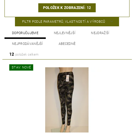
POLOŽEK K ZOBRAZENÍ:
12
FILTR PODLE PARAMETRŮ, VLASTNOSTÍ A VÝROBCŮ
DOPORUČUJEME
NEJLEVNĚJŠÍ
NEJDRAŽŠÍ
NEJPRODÁVANĚJŠÍ
ABECEDNĚ
12
položek celkem
STAV: NOVÉ