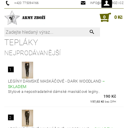
+420 775094166
INFO@ARMYZBOZI.CZ
0
0 Kč
TEPLÁKY
NEJPRODÁVANĚJŠÍ
1.
LEGÍNY DÁMSKÉ MASKÁČOVÉ - DARK WOODLAND
–
SKLADEM
Stylové a nepostradatelné dámské maskáčové legíny..
190 Kč
157,02 Kč
bez DPH
2.