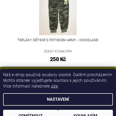
TEPLÁKY DĚTSKÉ S POTISKEM ARMY - WOODLAND
206,61 Kč bez DPH
250 Kč
Náš e-shop používá soubory cookie. Dalším procházením
těchto stránek vyjadřujete souhlas s jejich používáním.
Více informací naleznete
zde
.
NASTAVENÍ
2026 © Army Zboží, všechna práva vyhrazena
Vytvořil Shoptet
ODMÍTNOUT
SOUHLASÍM