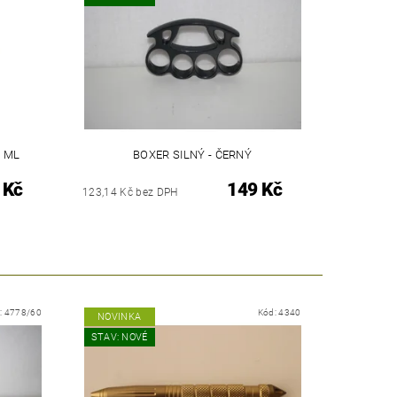
0 ML
BOXER SILNÝ - ČERNÝ
 Kč
149 Kč
123,14 Kč bez DPH
:
4778/60
Kód:
4340
NOVINKA
STAV: NOVÉ