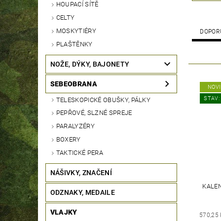
HOUPACÍ SÍTĚ
CELTY
MOSKYTIÉRY
DOPOR
PLAŠTĚNKY
NOŽE, DÝKY, BAJONETY
SEBEOBRANA
NOV
STAV:
TELESKOPICKÉ OBUŠKY, PÁLKY
PEPŘOVÉ, SLZNÉ SPREJE
PARALYZÉRY
BOXERY
TAKTICKÉ PERA
NÁŠIVKY, ZNAČENÍ
KALEN
ODZNAKY, MEDAILE
VLAJKY
570,25