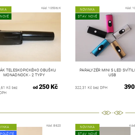
Kód:
10536/K
Kód:
1
INKA
NOVINKA
 NOVÉ
STAV: NOVÉ
ÁK TELESKOPICKÉHO OBUŠKU
PARALYZÉR MINI S LED SVÍTIL
MONADNOCK - 2 TYPY
USB
250 Kč
390
od
,61 Kč bez
322,31 Kč bez DPH
DPH
Kód:
8620
Kód
VINKA
NOVINKA
 POUŽITÉ
STAV: NOVÉ