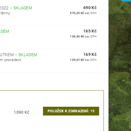
690 Kč
 2022
–
SKLADEM
těnný.
570,25 Kč
bez DPH
165 Kč
ADEM
136,36 Kč
bez DPH
169 Kč
POUTKEM
–
SKLADEM
m provedení.
139,67 Kč
bez DPH
POLOŽEK K ZOBRAZENÍ:
19
1090
Kč