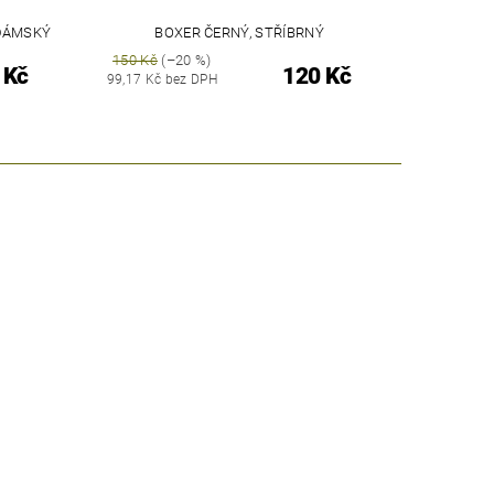
 DÁMSKÝ
BOXER ČERNÝ, STŘÍBRNÝ
150 Kč
(–20 %)
 Kč
120 Kč
99,17 Kč bez DPH