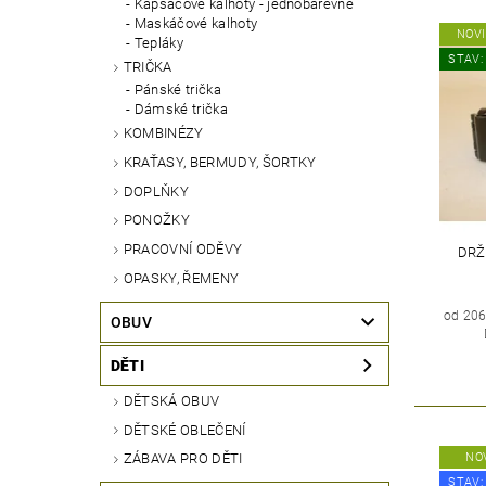
Kapsáčové kalhoty - jednobarevné
Maskáčové kalhoty
NOV
Tepláky
STAV:
TRIČKA
Pánské trička
Dámské trička
KOMBINÉZY
KRAŤASY, BERMUDY, ŠORTKY
DOPLŇKY
PONOŽKY
PRACOVNÍ ODĚVY
DRŽ
OPASKY, ŘEMENY
od 206
OBUV
DĚTI
DĚTSKÁ OBUV
DĚTSKÉ OBLEČENÍ
NO
ZÁBAVA PRO DĚTI
STAV: