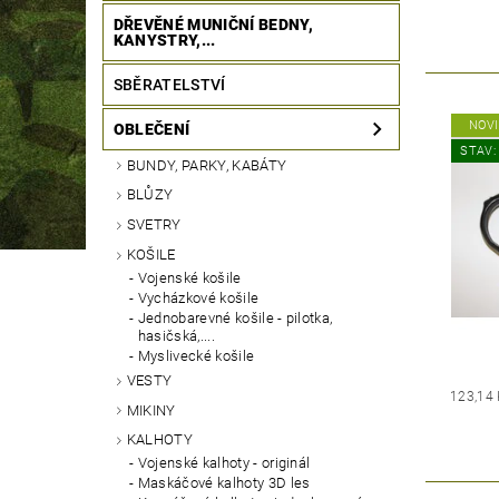
DŘEVĚNÉ MUNIČNÍ BEDNY,
KANYSTRY,...
SBĚRATELSTVÍ
NOV
OBLEČENÍ
STAV:
BUNDY, PARKY, KABÁTY
BLŮZY
SVETRY
KOŠILE
Vojenské košile
Vycházkové košile
Jednobarevné košile - pilotka,
hasičská,....
Myslivecké košile
VESTY
123,14
MIKINY
KALHOTY
Vojenské kalhoty - originál
Maskáčové kalhoty 3D les