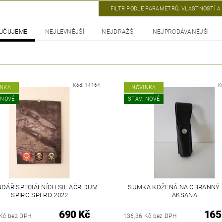
FILTR PODLE PARAMETRŮ, VLASTNOSTÍ 
UČUJEME
NEJLEVNĚJŠÍ
NEJDRAŽŠÍ
NEJPRODÁVANĚJŠÍ
Kód:
14164
K
INKA
NOVINKA
 NOVÉ
STAV: NOVÉ
DÁŘ SPECIÁLNÍCH SIL AČR DUM
SUMKA KOŽENÁ NA OBRANNÝ 
SPIRO SPERO 2022
AKSANA
690 Kč
165
 Kč bez DPH
136,36 Kč bez DPH