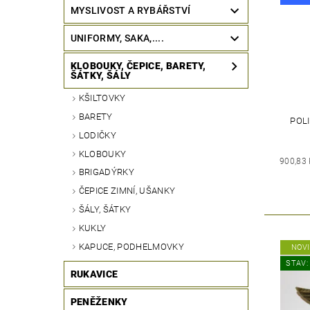
MYSLIVOST A RYBÁŘSTVÍ
UNIFORMY, SAKA,....
KLOBOUKY, ČEPICE, BARETY,
ŠÁTKY, ŠÁLY
KŠILTOVKY
BARETY
POLI
LODIČKY
KLOBOUKY
900,83
BRIGADÝRKY
ČEPICE ZIMNÍ, UŠANKY
ŠÁLY, ŠÁTKY
KUKLY
KAPUCE, PODHELMOVKY
NOV
STAV:
RUKAVICE
PENĚŽENKY