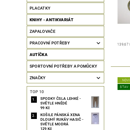
PLACATKY
KNIHY - ANTIKVARIÁT
ZAPALOVAČE
PRACOVNÍ POTŘEBY
139,67
AUTÍČKA
SPORTOVNÍ POTŘEBY A POMŮCKY
ZNAČKY
NOV
STAV:
TOP 10
SPODKY ČSLA LEHKÉ -
SVĚTLE HNĚDÉ
99 Kč
KOŠILE PÁNSKÁ XENA
DLOUHÝ RUKÁV HASIČ -
SVĚTLE MODRÁ
129 Kč