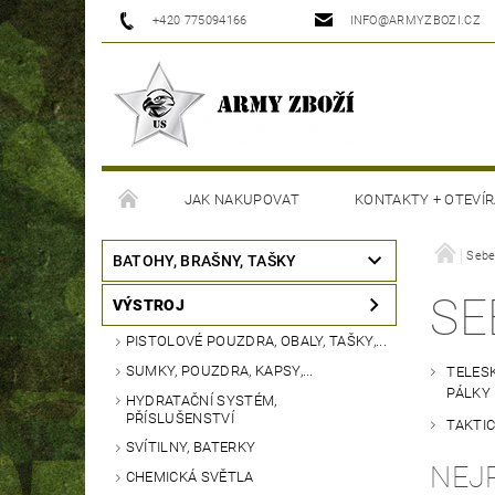
+420 775094166
INFO@ARMYZBOZI.CZ
JAK NAKUPOVAT
KONTAKTY + OTEVÍR
MOJE OBJEDNÁVKA
Sebe
BATOHY, BRAŠNY, TAŠKY
SE
VÝSTROJ
PISTOLOVÉ POUZDRA, OBALY, TAŠKY,...
SUMKY, POUZDRA, KAPSY,...
TELES
PÁLKY
HYDRATAČNÍ SYSTÉM,
PŘÍSLUŠENSTVÍ
TAKTI
SVÍTILNY, BATERKY
NEJ
CHEMICKÁ SVĚTLA