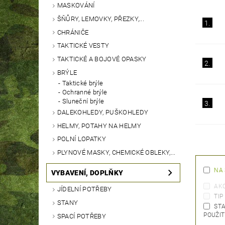
MASKOVÁNÍ
ŠŇŮRY, LEMOVKY, PŘEZKY,...
1.
CHRÁNIČE
TAKTICKÉ VESTY
TAKTICKÉ A BOJOVÉ OPASKY
2.
BRÝLE
Taktické brýle
Ochranné brýle
Sluneční brýle
3.
DALEKOHLEDY, PUŠKOHLEDY
HELMY, POTAHY NA HELMY
POLNÍ LOPATKY
PLYNOVÉ MASKY, CHEMICKÉ OBLEKY,...
NA
VYBAVENÍ, DOPLŇKY
AK
JÍDELNÍ POTŘEBY
TIP
STANY
STA
POUŽIT
SPACÍ POTŘEBY