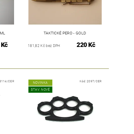
 ML
TAKTICKÉ PERO - GOLD
 Kč
220 Kč
181,82 Kč bez DPH
3114/CER
Kód:
2097/CER
NOVINKA
STAV: NOVÉ