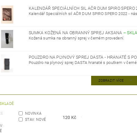
KALENDÁŘ SPECIÁLNÍCH SIL AČR DUM SPIRO SPERO
Kalendář Speciálních sil AČR DUM SPIRO SPERO 2022 - nás
SUMKA KOŽENÁ NA OBRANNÝ SPREJ AKSANA
–
SKL
Kožená sumka na obranný sprej v černém provedení.
POUZDRO NA PLYNOVÝ SPREJ DASTA - HRANATÉ S 
Pouzdro na plynový sprej DASTA hranaté s poutkem v černé
ZOBRAZIT VÍCE
 SKLADĚ
CE
NOVINKA
120
Kč
STAV: NOVÉ
V:
É