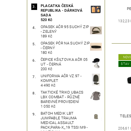
PLACATKA ČESKÁ
P
REPUBLIKA - DÁRKOVÁ
SADA
520 Kč
132,23
OPASEK AČR 95 SUCHÝ ZIP
- ZELENÝ
189 Kč
OPASEK PČR NA SUCHÝ ZIP
- ČERNÝ
180 Kč
NOV
ČEPICE KŠILTOVKA AČR 05
STAV:
UT - ČERNÁ
200 Kč
UNIFORMA AČR VZ.97 -
KOMPLET
4 490 Kč
TAKTICKÉ TRIKO UBACS
LBX COMBAT - RŮZNÉ
BAREVNÉ PROVEDENÍ
1 050 Kč
BATOH MEDIK LBT
TELES
JUMPABLE TRAUMA
MEDICAL ASSAULT
PACK,PARA-X_19 TSSI M9 -
206,61