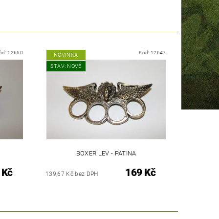
ód:
12650
Kód:
12647
NOVINKA
STAV: NOVÉ
BOXER LEV - PATINA
 Kč
169 Kč
139,67 Kč bez DPH