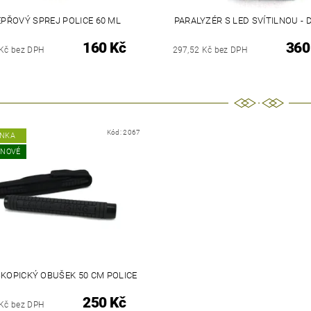
EPŘOVÝ SPREJ POLICE 60 ML
PARALYZÉR S LED SVÍTILNOU -
160 Kč
360
 Kč bez DPH
297,52 Kč bez DPH
Kód:
2067
INKA
 NOVÉ
KOPICKÝ OBUŠEK 50 CM POLICE
250 Kč
 Kč bez DPH