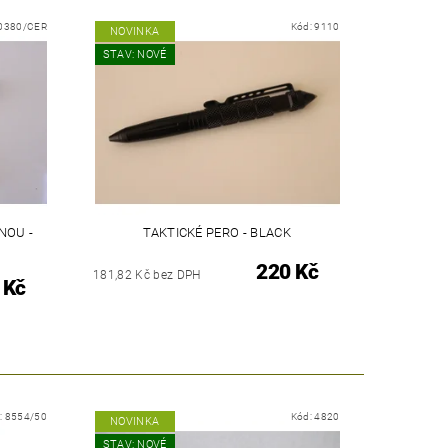
0380/CER
Kód:
9110
NOVINKA
STAV: NOVÉ
NOU -
TAKTICKÉ PERO - BLACK
220 Kč
181,82 Kč bez DPH
 Kč
:
8554/50
Kód:
4820
NOVINKA
STAV: NOVÉ