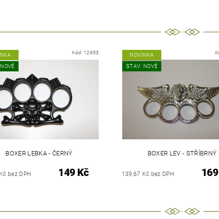
Kód:
12653
K
INKA
NOVINKA
 NOVÉ
STAV: NOVÉ
BOXER LEBKA - ČERNÝ
BOXER LEV - STŘÍBRNÝ
149 Kč
169
 Kč bez DPH
139,67 Kč bez DPH