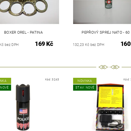
BOXER OREL - PATINA
PEPŘOVÝ SPREJ NATO - 60
169 Kč
160
 Kč bez DPH
132,23 Kč bez DPH
Kód:
3243
Kód:
INKA
NOVINKA
 NOVÉ
STAV: NOVÉ