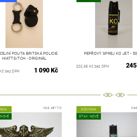
CEJNÍ POUTA BRITSKÁ POLICIE
PEPŘOVÝ SPREJ KO JET - 5
HIATTS/TCH - ORIGINÁL
245
202,48 Kč bez DPH
1 090 Kč
 Kč bez DPH
Kód:
4817/C
Kód
INKA
NOVINKA
 NOVÉ
STAV: NOVÉ