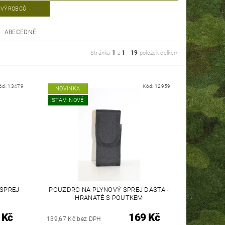
A VÝROBCŮ
ABECEDNĚ
1
1
19
Stránka
z
-
položek celkem
ód:
13479
Kód:
12959
NOVINKA
STAV: NOVÉ
SPREJ
POUZDRO NA PLYNOVÝ SPREJ DASTA -
HRANATÉ S POUTKEM
 Kč
169 Kč
139,67 Kč bez DPH