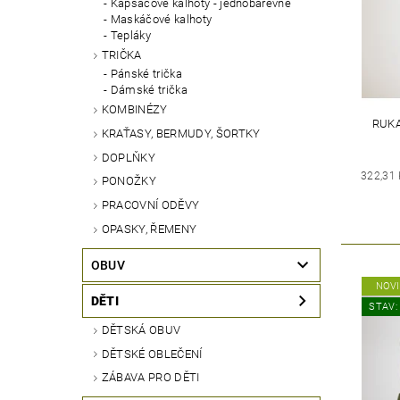
Kapsáčové kalhoty - jednobarevné
Maskáčové kalhoty
Tepláky
TRIČKA
Pánské trička
Dámské trička
KOMBINÉZY
RUKA
KRAŤASY, BERMUDY, ŠORTKY
DOPLŇKY
322,31
PONOŽKY
PRACOVNÍ ODĚVY
OPASKY, ŘEMENY
OBUV
NOV
DĚTI
STAV:
DĚTSKÁ OBUV
DĚTSKÉ OBLEČENÍ
ZÁBAVA PRO DĚTI