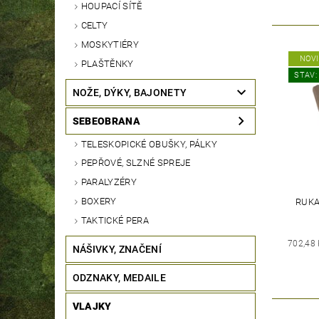
HOUPACÍ SÍTĚ
CELTY
MOSKYTIÉRY
NOV
PLAŠTĚNKY
STAV:
NOŽE, DÝKY, BAJONETY
SEBEOBRANA
TELESKOPICKÉ OBUŠKY, PÁLKY
PEPŘOVÉ, SLZNÉ SPREJE
PARALYZÉRY
BOXERY
RUKA
TAKTICKÉ PERA
702,48
NÁŠIVKY, ZNAČENÍ
ODZNAKY, MEDAILE
VLAJKY