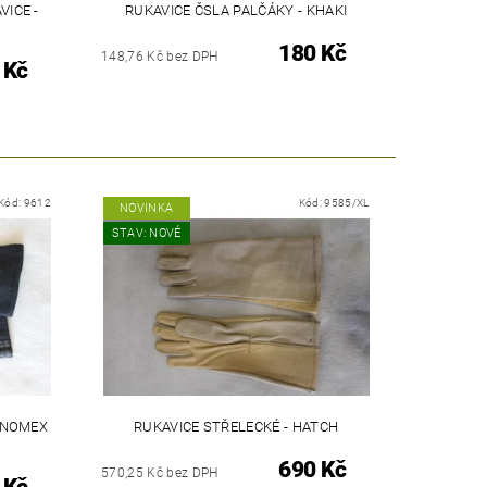
ICE -
RUKAVICE ČSLA PALČÁKY - KHAKI
180 Kč
148,76 Kč bez DPH
 Kč
Kód:
9612
Kód:
9585/XL
NOVINKA
STAV: NOVÉ
 NOMEX
RUKAVICE STŘELECKÉ - HATCH
690 Kč
570,25 Kč bez DPH