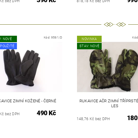
390 Kč
990
 Kč bez DPH
818,18 Kč bez DPH
Kód:
9561/D
Kód
: NOVÉ
NOVINKA
 POUŽITÉ
STAV: NOVÉ
AVICE ZIMNÍ KOŽENÉ - ČERNÉ
RUKAVICE AČR ZIMNÍ TŘÍPRSTÉ
LES
490 Kč
 Kč bez DPH
180
148,76 Kč bez DPH