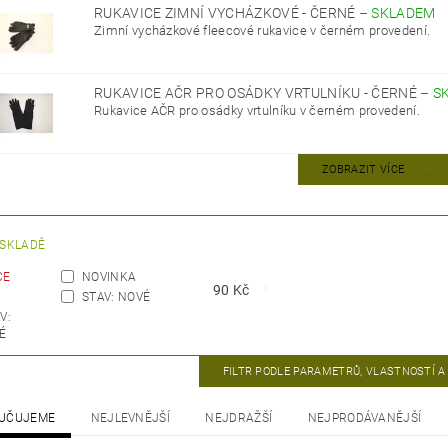
RUKAVICE ZIMNÍ VYCHÁZKOVÉ - ČERNÉ
–
SKLADEM
Zimní vycházkové fleecové rukavice v černém provedení.
RUKAVICE AČR PRO OSÁDKY VRTULNÍKU - ČERNÉ
–
S
Rukavice AČR pro osádky vrtulníku v černém provedení.
ZOBRAZIT VÍCE
 SKLADĚ
CE
NOVINKA
90
Kč
STAV: NOVÉ
V:
É
FILTR PODLE PARAMETRŮ, VLASTNOSTÍ 
UČUJEME
NEJLEVNĚJŠÍ
NEJDRAŽŠÍ
NEJPRODÁVANĚJŠÍ