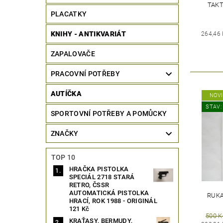
TAKT
PLACATKY
KNIHY - ANTIKVARIÁT
264,46
ZAPALOVAČE
PRACOVNÍ POTŘEBY
AUTÍČKA
NOV
STAV:
SPORTOVNÍ POTŘEBY A POMŮCKY
ZNAČKY
TOP 10
HRAČKA PISTOLKA
SPECIÁL 2718 STARÁ
RETRO, ČSSR
AUTOMATICKÁ PISTOLKA
RUKA
HRACÍ, ROK 1988 - ORIGINÁL
121 Kč
500 K
KRAŤASY, BERMUDY,