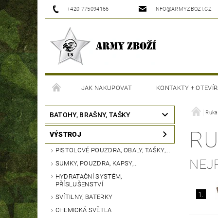
+420 775094166
INFO@ARMYZBOZI.CZ
JAK NAKUPOVAT
KONTAKTY + OTEVÍR
MOJE OBJEDNÁVKA
Ruka
BATOHY, BRAŠNY, TAŠKY
RU
VÝSTROJ
PISTOLOVÉ POUZDRA, OBALY, TAŠKY,...
NEJ
SUMKY, POUZDRA, KAPSY,...
HYDRATAČNÍ SYSTÉM,
PŘÍSLUŠENSTVÍ
1.
SVÍTILNY, BATERKY
CHEMICKÁ SVĚTLA