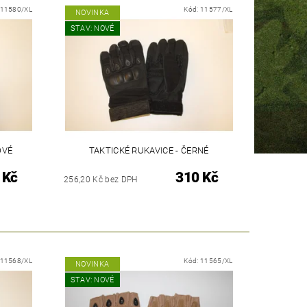
11580/XL
Kód:
11577/XL
NOVINKA
STAV: NOVÉ
OVÉ
TAKTICKÉ RUKAVICE - ČERNÉ
 Kč
310 Kč
256,20 Kč bez DPH
11568/XL
Kód:
11565/XL
NOVINKA
STAV: NOVÉ