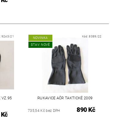
 Kč
:
9243/21
Kód:
8389/22
NOVINKA
STAV: NOVÉ
 VZ.95
RUKAVICE AČR TAKTICKÉ 2009
890 Kč
735,54 Kč bez DPH
 Kč