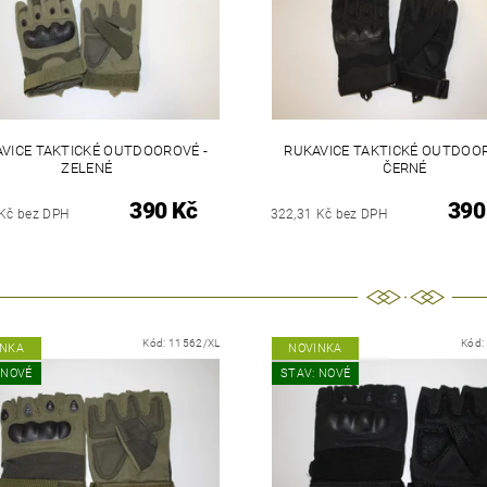
VICE TAKTICKÉ OUTDOOROVÉ -
RUKAVICE TAKTICKÉ OUTDOOR
ZELENÉ
ČERNÉ
390 Kč
390
 Kč bez DPH
322,31 Kč bez DPH
Kód:
11562/XL
Kód:
INKA
NOVINKA
 NOVÉ
STAV: NOVÉ