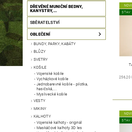
NOV
DŘEVĚNÉ MUNIČNÍ BEDNY,
KANYSTRY,...
STAV:
SBĚRATELSTVÍ
OBLEČENÍ
BUNDY, PARKY, KABÁTY
BLŮZY
SVETRY
T
KOŠILE
Vojenské košile
256,20
Vycházkové košile
Jednobarevné košile - pilotka,
hasičská,....
Myslivecké košile
VESTY
MIKINY
NOV
KALHOTY
STAV:
Vojenské kalhoty - originál
Maskáčové kalhoty 3D les