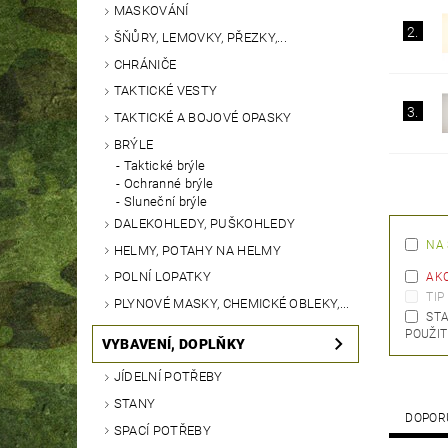
MASKOVÁNÍ
2.
ŠŇŮRY, LEMOVKY, PŘEZKY,...
CHRÁNIČE
TAKTICKÉ VESTY
3.
TAKTICKÉ A BOJOVÉ OPASKY
BRÝLE
Taktické brýle
Ochranné brýle
Sluneční brýle
DALEKOHLEDY, PUŠKOHLEDY
NA
HELMY, POTAHY NA HELMY
POLNÍ LOPATKY
AK
TIP
PLYNOVÉ MASKY, CHEMICKÉ OBLEKY,...
STA
POUŽIT
VYBAVENÍ, DOPLŇKY
JÍDELNÍ POTŘEBY
STANY
DOPOR
SPACÍ POTŘEBY