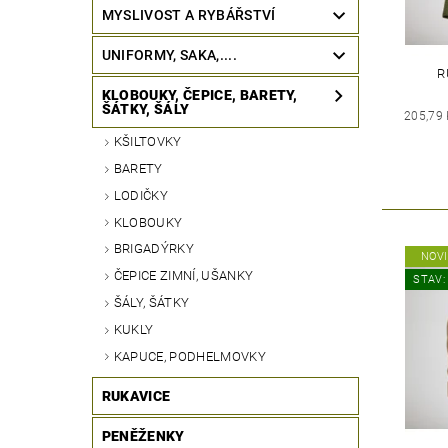
MYSLIVOST A RYBÁŘSTVÍ
UNIFORMY, SAKA,....
R
KLOBOUKY, ČEPICE, BARETY,
ŠÁTKY, ŠÁLY
205,79
KŠILTOVKY
BARETY
LODIČKY
KLOBOUKY
BRIGADÝRKY
NOV
ČEPICE ZIMNÍ, UŠANKY
STAV:
ŠÁLY, ŠÁTKY
KUKLY
KAPUCE, PODHELMOVKY
RUKAVICE
PENĚŽENKY