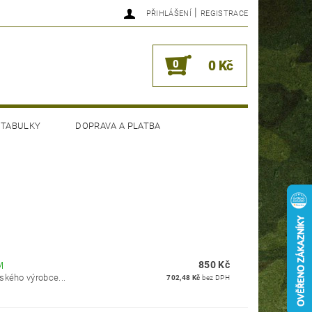
|
PŘIHLÁŠENÍ
REGISTRACE
0
0 Kč
 TABULKY
DOPRAVA A PLATBA
850 Kč
M
ského výrobce...
702,48 Kč
bez DPH