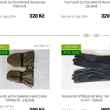
ICKÉ OUTDOOROVÉ RUKAVICE -
TAKTICKÉ OUTDOOROVÉ RUKAV
PÍSKOVÉ
ZELENÉ
320 Kč
320
 Kč bez DPH
264,46 Kč bez DPH
Kód:
9651/21
INKA
NOVINKA
 NOVÉ
STAV: NOVÉ
VICE AČR KOMBINOVANÉ ZIMNÍ
RUKAVICE STŘELECKÉ BNG 190
TŘÍPRSTÉ - ZELENÉ
FLIHT - ČERNÉ
č
(–22 %)