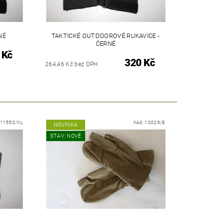
NÉ
TAKTICKÉ OUTDOOROVÉ RUKAVICE -
ČERNÉ
 Kč
320 Kč
264,46 Kč bez DPH
11550/XL
Kód:
10029/8
NOVINKA
STAV: NOVÉ