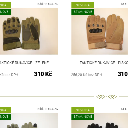
Kód:
11583/XL
Kód:
INKA
NOVINKA
 NOVÉ
STAV: NOVÉ
AKTICKÉ RUKAVICE - ZELENÉ
TAKTICKÉ RUKAVICE - PÍSK
310 Kč
310
 Kč bez DPH
256,20 Kč bez DPH
Kód:
11574/XL
Kód:
INKA
NOVINKA
 NOVÉ
STAV: NOVÉ