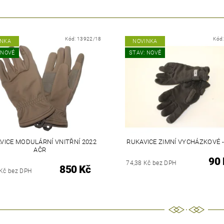
Kód:
13922/18
Kód
INKA
NOVINKA
 NOVÉ
STAV: NOVÉ
VICE MODULÁRNÍ VNITŘNÍ 2022
RUKAVICE ZIMNÍ VYCHÁZKOVÉ 
AČR
90 
74,38 Kč bez DPH
850 Kč
 Kč bez DPH