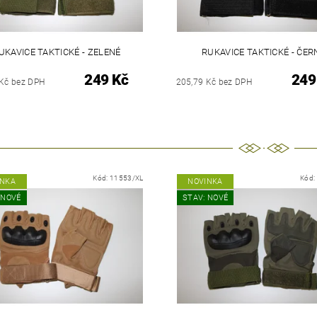
UKAVICE TAKTICKÉ - ZELENÉ
RUKAVICE TAKTICKÉ - ČER
249 Kč
249
 Kč bez DPH
205,79 Kč bez DPH
Kód:
11553/XL
Kód:
INKA
NOVINKA
 NOVÉ
STAV: NOVÉ