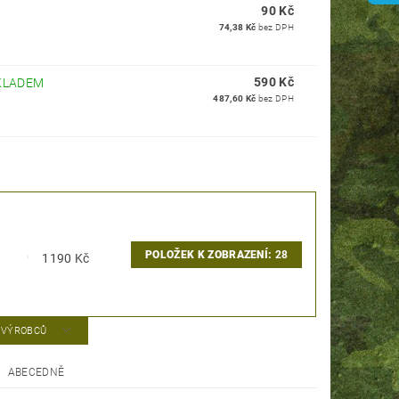
90 Kč
74,38 Kč
bez DPH
590 Kč
KLADEM
487,60 Kč
bez DPH
POLOŽEK K ZOBRAZENÍ:
28
1190
Kč
A VÝROBCŮ
ABECEDNĚ