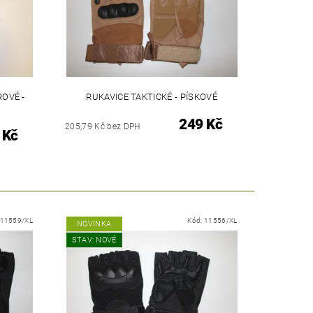
OVÉ -
RUKAVICE TAKTICKÉ - PÍSKOVÉ
249 Kč
205,79 Kč bez DPH
 Kč
11559/XL
Kód:
11556/XL
NOVINKA
STAV: NOVÉ