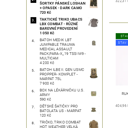
322,31
ŠORTKY PÁNSKÉ LOSHAN
+ OPASEK - DARK CAMO
720 Kč
TAKTICKÉ TRIKO UBACS
LBX COMBAT - RŮZNÉ
BAREVNÉ PROVEDENÍ
1 050 Kč
STAV
BATOH MEDIK LBT
STAV:
JUMPABLE TRAUMA
MEDICAL ASSAULT
PACK,PARA-X_19 TSSI M9 -
MULTICAM
4 200 Kč
BATOH ILBE II. GEN USMC
PROPPER- KOMPLET -
MARPAT 75L
7 900 Kč
BOX NA LÉKÁRNIČKU U.S.
RUK
ARMY
590 Kč
404,96
DĚTSKÉ ŠATIČKY PRO
BATOLATA US - MARPAT
120 Kč
TRIČKO, TRIKO COMBAT
HOT WEATHER VELKÁ