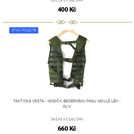
330,58 Kč bez DPH
400 Kč
STAV: POUŽITÉ
TAKTICKÁ VESTA - NOSIČ K BEDERNÍMU PÁSU MOLLE LBV -
OLIV
545,45 Kč bez DPH
660 Kč