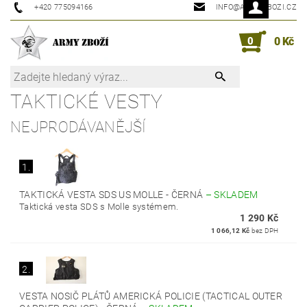
+420 775094166
INFO@ARMYZBOZI.CZ
0
0 Kč
TAKTICKÉ VESTY
NEJPRODÁVANĚJŠÍ
1.
TAKTICKÁ VESTA SDS US MOLLE - ČERNÁ
–
SKLADEM
Taktická vesta SDS s Molle systémem.
1 290 Kč
1 066,12 Kč
bez DPH
2.
VESTA NOSIČ PLÁTŮ AMERICKÁ POLICIE (TACTICAL OUTER