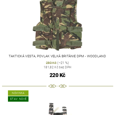
TAKTICKÁ VESTA, POVLAK VELKÁ BRITÁNIE DPM - WOODLAND
280 Kč
(–21 %)
181,82 Kč bez DPH
220 Kč
NOVINKA
STAV: NOVÉ