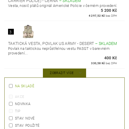
CARRIER POLICE) - ČERNÁ
–
SKLADEM
Vesta, nosič plátů originál Americké Policie v černém provedení.
5 200 Kč
4 297,52 Kč
bez DPH
3.
TAKTICKÁ VESTA, POVLAK US ARMY - DESERT
–
SKLADEM
Povlak na taktickou neprůstřelnou vestu PASGT v barevném
provedení...
400 Kč
330,58 Kč
bez DPH
ZOBRAZIT VÍCE
NA SKLADĚ
AKCE
NOVINKA
TIP
STAV: NOVÉ
STAV: POUŽITÉ