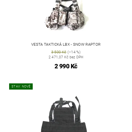
VESTA TAKTICKÁ LBX - SNOW RAPTOR
3 500 Kč
(–14 %)
2 471,07 Kč bez DPH
2 990 Kč
STAV: NOVÉ