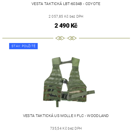
VESTA TAKTICKÁ LBT-6034B - COYOTE
2 057,85 Kč bez DPH
2 490 Kč
STAV: POUŽITÉ
VESTA TAKTICKÁ US MOLLE II FLC - WOODLAND
735,54 Kč bez DPH