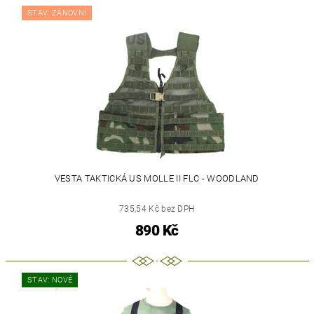
STAV: ZÁNOVNÍ
VESTA TAKTICKÁ US MOLLE II FLC - WOODLAND
735,54 Kč bez DPH
890 Kč
STAV: NOVÉ