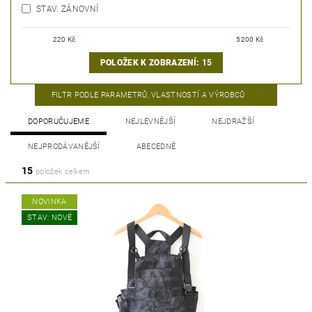
STAV: ZÁNOVNÍ
220
Kč
5200
Kč
POLOŽEK K ZOBRAZENÍ:
15
FILTR PODLE PARAMETRŮ, VLASTNOSTÍ A VÝROBCŮ
DOPORUČUJEME
NEJLEVNĚJŠÍ
NEJDRAŽŠÍ
NEJPRODÁVANĚJŠÍ
ABECEDNĚ
15
položek celkem
NOVINKA
STAV: NOVÉ