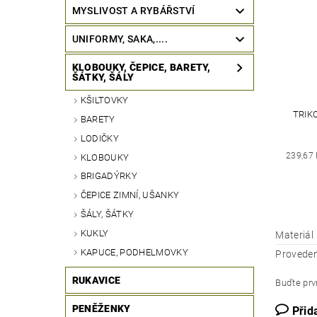
MYSLIVOST A RYBÁŘSTVÍ
UNIFORMY, SAKA,....
KLOBOUKY, ČEPICE, BARETY,
ŠÁTKY, ŠÁLY
KŠILTOVKY
TRIK
BARETY
LODIČKY
239,67
KLOBOUKY
BRIGADÝRKY
ČEPICE ZIMNÍ, UŠANKY
ŠÁLY, ŠÁTKY
KUKLY
Materiál
KAPUCE, PODHELMOVKY
Proveden
RUKAVICE
Buďte prvn
PENĚŽENKY
Přid