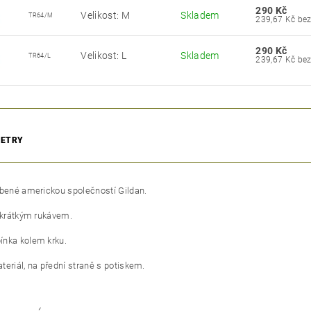
290 Kč
Velikost: M
Skladem
TR64/M
239,67
290 Kč
Velikost: L
Skladem
TR64/L
239,67
ETRY
obené americkou společností Gildan.
s krátkým rukávem.
nka kolem krku.
teriál, na přední straně s potiskem.