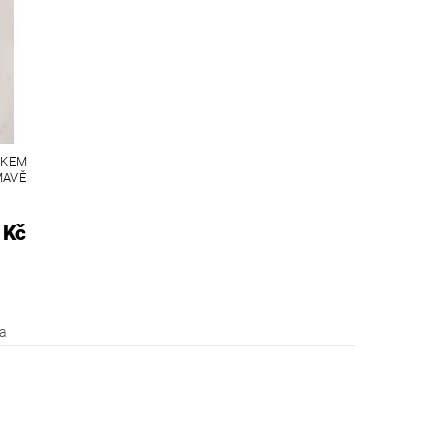
SKEM
MAVĚ
 Kč
a