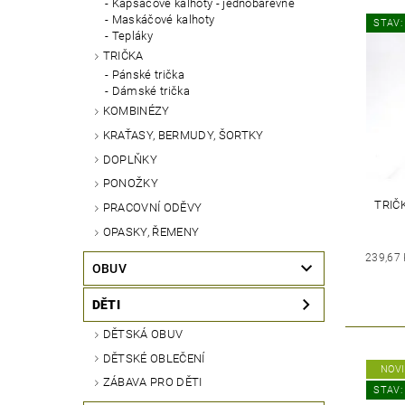
Kapsáčové kalhoty - jednobarevné
Maskáčové kalhoty
STAV:
Tepláky
TRIČKA
Pánské trička
Dámské trička
KOMBINÉZY
KRAŤASY, BERMUDY, ŠORTKY
DOPLŇKY
PONOŽKY
TRIČ
PRACOVNÍ ODĚVY
OPASKY, ŘEMENY
239,67
OBUV
DĚTI
DĚTSKÁ OBUV
DĚTSKÉ OBLEČENÍ
NOV
ZÁBAVA PRO DĚTI
STAV: