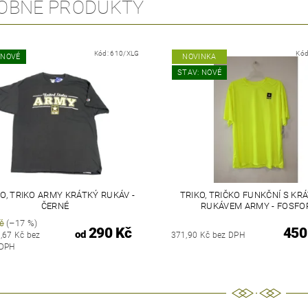
OBNÉ PRODUKTY
Kód:
610/XLG
Kód
 NOVÉ
NOVINKA
STAV: NOVÉ
O, TRIKO ARMY KRÁTKÝ RUKÁV -
TRIKO, TRIČKO FUNKČNÍ S KR
ČERNÉ
RUKÁVEM ARMY - FOSFO
č
(–17 %)
290 Kč
450
od
,67 Kč bez
371,90 Kč bez DPH
DPH