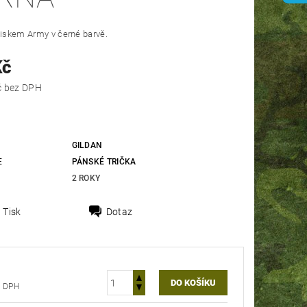
tiskem Army v černé barvě.
Kč
239,67 Kč bez DPH
GILDAN
E
PÁNSKÉ TRIČKA
2 ROKY
Tisk
Dotaz
 Kč bez DPH