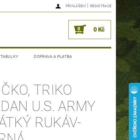
|
PŘIHLÁŠENÍ
REGISTRACE
0
0 Kč
 TABULKY
DOPRAVA A PLATBA
IČKO, TRIKO
LDAN U.S. ARMY
ÁTKÝ RUKÁV-
RNÁ