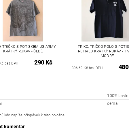
O, TRIČKO S POTISKEM US ARMY
TRIKO, TRIČKO POLO S POTI
KRÁTKÝ RUKÁV - ŠEDÉ
RETIRED KRÁTKÝ RUKÁV - T
MODRÉ
290 Kč
 Kč bez DPH
480
396,69 Kč bez DPH
100% bavln
í
černá
í, kdo napíše příspěvek k této položce.
at komentář