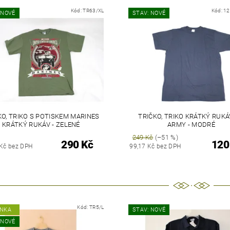
Kód:
TR63/XL
Kód:
1
 NOVÉ
STAV: NOVÉ
KO, TRIKO S POTISKEM MARINES
TRIČKO, TRIKO KRÁTKÝ RUKÁ
KRÁTKÝ RUKÁV - ZELENÉ
ARMY - MODRÉ
249 Kč
(–51 %)
290 Kč
120
 Kč bez DPH
99,17 Kč bez DPH
Kód:
TR5/L
INKA
STAV: NOVÉ
 NOVÉ