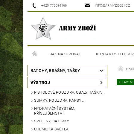
+420 775094166
INFO@ARMYZBOZI.CZ
JAK NAKUPOVAT
KONTAKTY + OTEVÍR
MOJE OBJEDNÁVKA
Oble
BATOHY, BRAŠNY, TAŠKY
VÝSTROJ
STAV: N
PISTOLOVÉ POUZDRA, OBALY, TAŠKY,...
SUMKY, POUZDRA, KAPSY,...
HYDRATAČNÍ SYSTÉM,
PŘÍSLUŠENSTVÍ
SVÍTILNY, BATERKY
CHEMICKÁ SVĚTLA