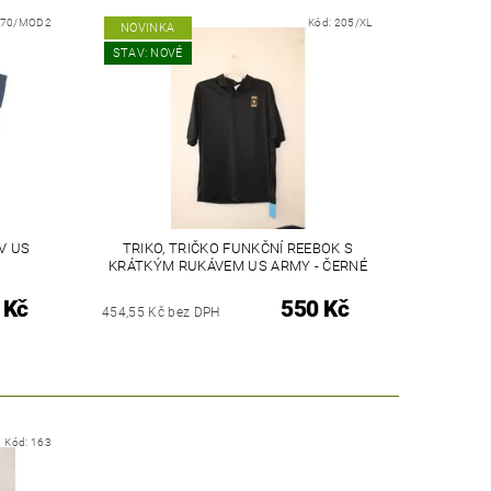
270/MOD2
Kód:
205/XL
NOVINKA
STAV: NOVÉ
V US
TRIKO, TRIČKO FUNKČNÍ REEBOK S
KRÁTKÝM RUKÁVEM US ARMY - ČERNÉ
 Kč
550 Kč
454,55 Kč bez DPH
Kód:
163