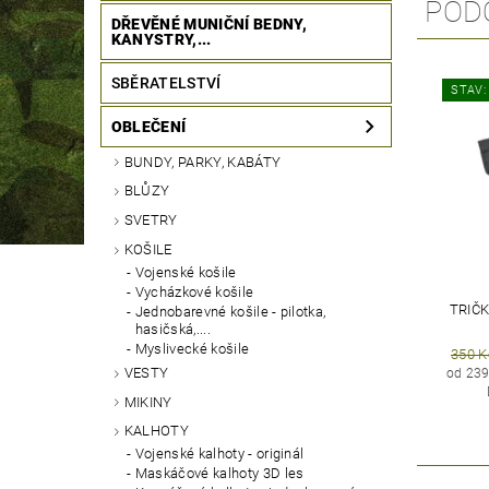
POD
DŘEVĚNÉ MUNIČNÍ BEDNY,
KANYSTRY,...
SBĚRATELSTVÍ
STAV:
OBLEČENÍ
BUNDY, PARKY, KABÁTY
BLŮZY
SVETRY
KOŠILE
Vojenské košile
Vycházkové košile
TRIČK
Jednobarevné košile - pilotka,
hasičská,....
Myslivecké košile
350 K
VESTY
od 239
MIKINY
KALHOTY
Vojenské kalhoty - originál
Maskáčové kalhoty 3D les