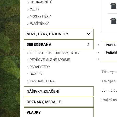
HOUPACÍ SÍTĚ
CELTY
MOSKYTIÉRY
PLAŠTĚNKY
NOŽE, DÝKY, BAJONETY
SEBEOBRANA
POPIS
TELESKOPICKÉ OBUŠKY, PÁLKY
PARAM
PEPŘOVÉ, SLZNÉ SPREJE
PARALYZÉRY
Triko vyr
BOXERY
TAKTICKÉ PERA
Triko je 
Jemná úpí
NÁŠIVKY, ZNAČENÍ
Pružný ma
ODZNAKY, MEDAILE
VLAJKY