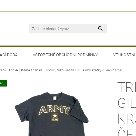
ACÍ DOBA
VŠEOBECNÉ OBCHODNÍ PODMÍNKY
VELIKOSTNÍ
čení
Trička
Pánské trička
Tričko, triko Gildan U.S. Army krátký rukáv- černá
TR
OVÉ
GI
KR
ČE