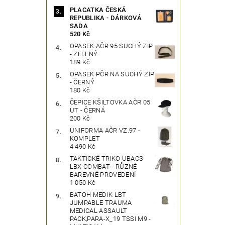
PLACATKA ČESKÁ
REPUBLIKA - DÁRKOVÁ
SADA
520 Kč
OPASEK AČR 95 SUCHÝ ZIP
- ZELENÝ
189 Kč
OPASEK PČR NA SUCHÝ ZIP
- ČERNÝ
180 Kč
ČEPICE KŠILTOVKA AČR 05
UT - ČERNÁ
200 Kč
UNIFORMA AČR VZ.97 -
KOMPLET
4 490 Kč
TAKTICKÉ TRIKO UBACS
LBX COMBAT - RŮZNÉ
BAREVNÉ PROVEDENÍ
1 050 Kč
BATOH MEDIK LBT
JUMPABLE TRAUMA
MEDICAL ASSAULT
PACK,PARA-X_19 TSSI M9 -