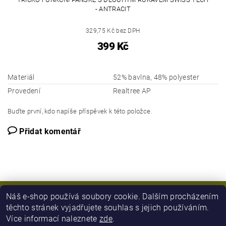
- ANTRACIT
329,75 Kč bez DPH
399 Kč
Materiál
52% bavlna, 48% polyester
Provedení
Realtree AP
Buďte první, kdo napíše příspěvek k této položce.
Přidat komentář
Náš e-shop používá soubory cookie. Dalším procházením
těchto stránek vyjadřujete souhlas s jejich používáním.
Více informací naleznete
zde
.