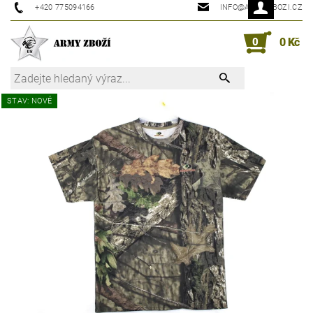
+420 775094166
INFO@ARMYZBOZI.CZ
0
0 Kč
STAV: NOVÉ