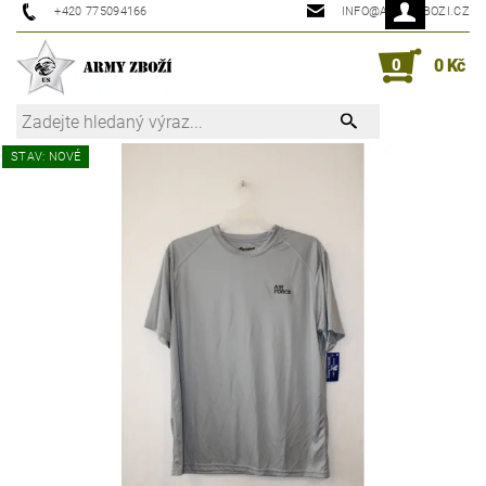
+420 775094166
INFO@ARMYZBOZI.CZ
0
0 Kč
STAV: NOVÉ