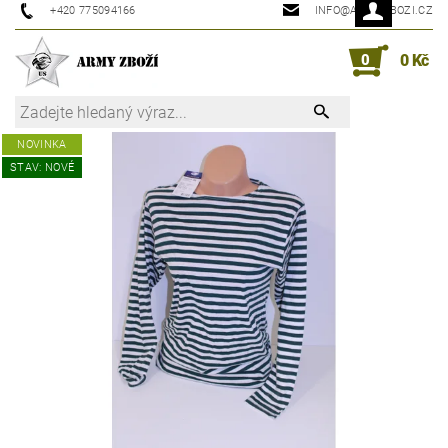
+420 775094166
INFO@ARMYZBOZI.CZ
0
0 Kč
NOVINKA
STAV: NOVÉ