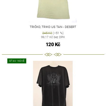
TRIČKO, TRIKO US TAN - DESERT
245 Kč
(–51 %)
99,17 Kč bez DPH
120 Kč
STAV: NOVÉ