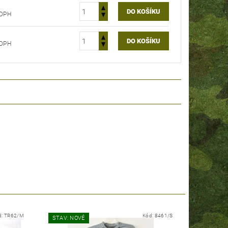
 bez DPH
 bez DPH
d:
TR62/M
Kód:
8461/S
STAV: NOVÉ