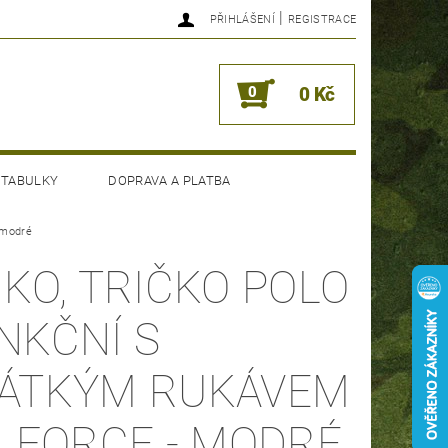
|
PŘIHLÁŠENÍ
REGISTRACE
0
0 Kč
 TABULKY
DOPRAVA A PLATBA
 modré
IKO, TRIČKO POLO
NKČNÍ S
ÁTKÝM RUKÁVEM
R FORCE - MODRÉ