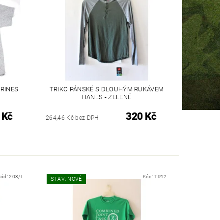
ARINES
TRIKO PÁNSKÉ S DLOUHÝM RUKÁVEM
HANES - ZELENÉ
 Kč
320 Kč
264,46 Kč bez DPH
Kód:
203/L
Kód:
TR12
STAV: NOVÉ