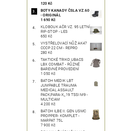
120 Kč
BOTY KANADY ČSLA VZ.60
- ORIGINÁL
1 690 Kč
KLOBOUK AČR VZ. 95 LETNÍ
RIP-STOP - LES
650 Kč
VYSTŘELOVACÍ NŮŽ AK47
CCCP 22 CM - REPRO
280 Kč
TAKTICKÉ TRIKO UBACS
LBX COMBAT - RŮZNÉ
BAREVNÉ PROVEDENÍ
1 050 Kč
BATOH MEDIK LBT
JUMPABLE TRAUMA
MEDICAL ASSAULT
PACK,PARA-X_19 TSSI M9 -
MULTICAM
4 200 Kč
BATOH ILBE II. GEN USMC
PROPPER- KOMPLET -
MARPAT 75L
7 900 Kč