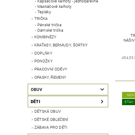
Kapsáčové kalhoty - jednobarevné
Maskáčové kalhoty
Tepláky
TRIČKA
Pánské trička
Dámské trička
TR
KOMBINÉZY
NÁŠIV
KRAŤASY, BERMUDY, ŠORTKY
DOPLŇKY
454,55
PONOŽKY
PRACOVNÍ ODĚVY
OPASKY, ŘEMENY
OBUV
NOV
DĚTI
STAV:
DĚTSKÁ OBUV
DĚTSKÉ OBLEČENÍ
ZÁBAVA PRO DĚTI