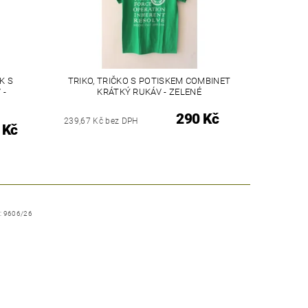
K S
TRIKO, TRIČKO S POTISKEM COMBINET
 -
KRÁTKÝ RUKÁV - ZELENÉ
290 Kč
239,67 Kč bez DPH
 Kč
:
9606/26