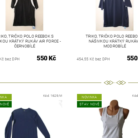
IKO, TRIČKO POLO REEBOK S
TRIKO, TRIČKO POLO REEBO
KOU KRÁTKÝ RUKÁV AIR FORCE -
NÁŠIVKOU KRÁTKÝ RUKÁV
ČERNOBÍLÉ
MODROBÍLÉ
550 Kč
550
 Kč bez DPH
454,55 Kč bez DPH
Kód:
1629/M
Kód
INKA
NOVINKA
 NOVÉ
STAV: NOVÉ