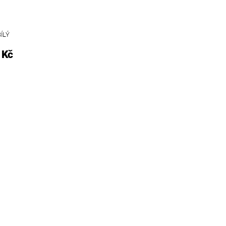
ÍLÝ
 Kč