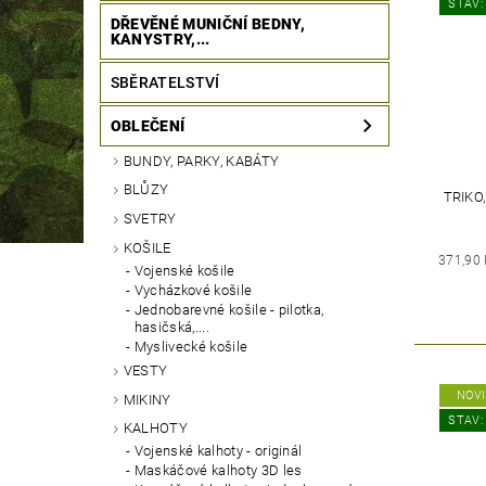
STAV:
DŘEVĚNÉ MUNIČNÍ BEDNY,
KANYSTRY,...
SBĚRATELSTVÍ
OBLEČENÍ
BUNDY, PARKY, KABÁTY
BLŮZY
TRIKO
SVETRY
KOŠILE
371,90
Vojenské košile
Vycházkové košile
Jednobarevné košile - pilotka,
hasičská,....
Myslivecké košile
VESTY
NOV
MIKINY
STAV:
KALHOTY
Vojenské kalhoty - originál
Maskáčové kalhoty 3D les