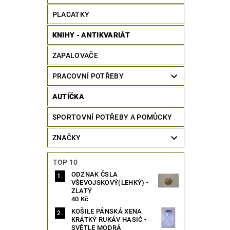
PLACATKY
KNIHY - ANTIKVARIÁT
ZAPALOVAČE
PRACOVNÍ POTŘEBY
AUTÍČKA
SPORTOVNÍ POTŘEBY A POMŮCKY
ZNAČKY
TOP 10
ODZNAK ČSLA
VŠEVOJSKOVÝ(LEHKÝ) -
ZLATÝ
40 Kč
KOŠILE PÁNSKÁ XENA
KRÁTKÝ RUKÁV HASIČ -
SVĚTLE MODRÁ