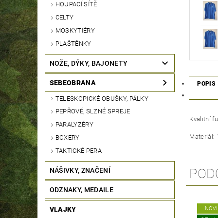
HOUPACÍ SÍTĚ
CELTY
MOSKYTIÉRY
PLAŠTĚNKY
NOŽE, DÝKY, BAJONETY
SEBEOBRANA
POPIS
TELESKOPICKÉ OBUŠKY, PÁLKY
PEPŘOVÉ, SLZNÉ SPREJE
Kvalitní f
PARALYZÉRY
Materiál:
BOXERY
TAKTICKÉ PERA
POD
NÁŠIVKY, ZNAČENÍ
ODZNAKY, MEDAILE
VLAJKY
NOV