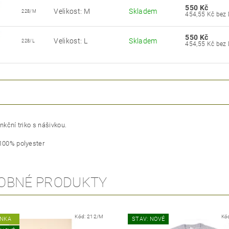
550 Kč
Velikost: M
Skladem
228/M
454,55 Kč
550 Kč
Velikost: L
Skladem
228/L
454,55 Kč
unkční triko s nášivkou.
 100% polyester
OBNÉ PRODUKTY
Kód:
212/M
Kó
INKA
STAV: NOVÉ