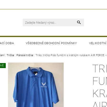
ACÍ DOBA
VŠEOBECNÉ OBCHODNÍ PODMÍNKY
VELIKOSTNÍ
čení
Trička
Pánské trička
Triko, tričko Polo funkční s krátkým rukávem AIR FORCE -
TR
OVÉ
FU
KR
AI