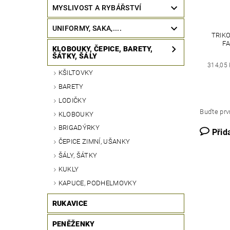
MYSLIVOST A RYBÁŘSTVÍ
UNIFORMY, SAKA,....
TRIK
F
KLOBOUKY, ČEPICE, BARETY,
ŠÁTKY, ŠÁLY
314,05
KŠILTOVKY
BARETY
LODIČKY
Buďte prvn
KLOBOUKY
BRIGADÝRKY
Přid
ČEPICE ZIMNÍ, UŠANKY
ŠÁLY, ŠÁTKY
KUKLY
KAPUCE, PODHELMOVKY
RUKAVICE
PENĚŽENKY