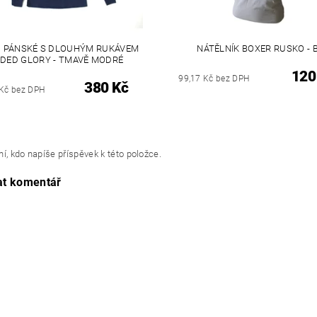
O PÁNSKÉ S DLOUHÝM RUKÁVEM
NÁTĚLNÍK BOXER RUSKO - B
ADED GLORY - TMAVĚ MODRÉ
120
99,17 Kč bez DPH
380 Kč
 Kč bez DPH
í, kdo napíše příspěvek k této položce.
at komentář