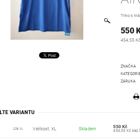
T
riko s k
550 
ZNAČKA
KATEGORI
ZÁRUKA
LTE VARIANTU
550 Kč
Velikost: XL
Skladem
228/XL
454,55 Kč