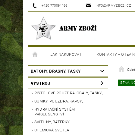
+420 775094166
INFO@ARMYZBOZI.CZ
JAK NAKUPOVAT
KONTAKTY + OTEVÍR
MOJE OBJEDNÁVKA
Oble
BATOHY, BRAŠNY, TAŠKY
VÝSTROJ
STAV: N
PISTOLOVÉ POUZDRA, OBALY, TAŠKY,...
SUMKY, POUZDRA, KAPSY,...
HYDRATAČNÍ SYSTÉM,
PŘÍSLUŠENSTVÍ
SVÍTILNY, BATERKY
CHEMICKÁ SVĚTLA