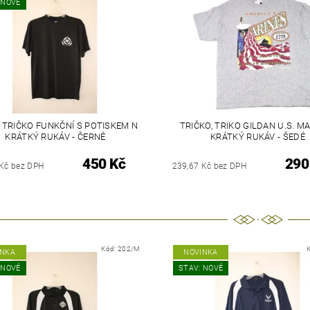
 NOVÉ
, TRIČKO FUNKČNÍ S POTISKEM N
TRIČKO, TRIKO GILDAN U.S. M
KRÁTKÝ RUKÁV - ČERNÉ
KRÁTKÝ RUKÁV - ŠEDÉ
450 Kč
290
 Kč bez DPH
239,67 Kč bez DPH
Kód:
202/M
INKA
NOVINKA
 NOVÉ
STAV: NOVÉ