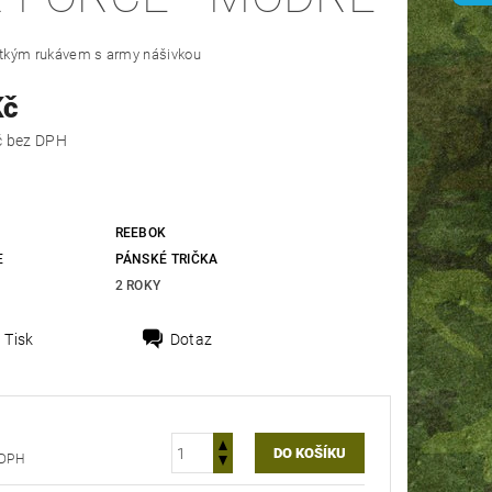
rátkým rukávem s army nášivkou
Kč
454,55 Kč bez DPH
REEBOK
E
PÁNSKÉ TRIČKA
2 ROKY
Tisk
Dotaz
 bez DPH