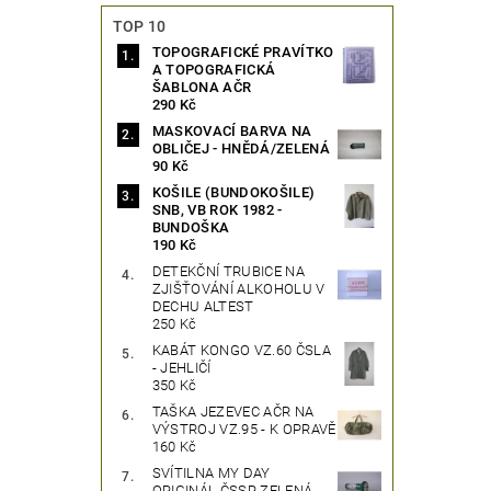
TOP 10
TOPOGRAFICKÉ PRAVÍTKO
A TOPOGRAFICKÁ
ŠABLONA AČR
290 Kč
MASKOVACÍ BARVA NA
OBLIČEJ - HNĚDÁ/ZELENÁ
90 Kč
KOŠILE (BUNDOKOŠILE)
SNB, VB ROK 1982 -
BUNDOŠKA
190 Kč
DETEKČNÍ TRUBICE NA
ZJIŠŤOVÁNÍ ALKOHOLU V
DECHU ALTEST
250 Kč
KABÁT KONGO VZ.60 ČSLA
- JEHLIČÍ
350 Kč
TAŠKA JEZEVEC AČR NA
VÝSTROJ VZ.95 - K OPRAVĚ
160 Kč
SVÍTILNA MY DAY
ORIGINÁL ČSSR ZELENÁ