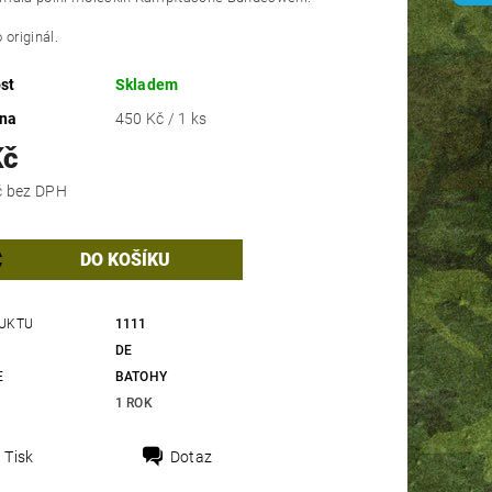
 originál.
st
Skladem
ena
450 Kč / 1 ks
Kč
371,90 Kč bez DPH
UKTU
1111
DE
E
BATOHY
1 ROK
Tisk
Dotaz