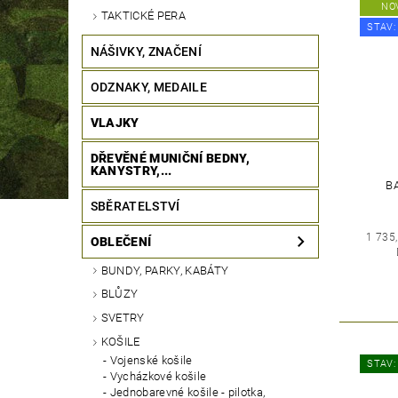
NO
TAKTICKÉ PERA
STAV:
NÁŠIVKY, ZNAČENÍ
ODZNAKY, MEDAILE
VLAJKY
DŘEVĚNÉ MUNIČNÍ BEDNY,
KANYSTRY,...
B
SBĚRATELSTVÍ
1 735
OBLEČENÍ
BUNDY, PARKY, KABÁTY
BLŮZY
SVETRY
KOŠILE
Vojenské košile
STAV:
Vycházkové košile
Jednobarevné košile - pilotka,