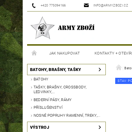
+420 775094166
INFO@ARMYZBOZI.CZ
JAK NAKUPOVAT
KONTAKTY + OTEVÍR
MOJE OBJEDNÁVKA
Bato
BATOHY, BRAŠNY, TAŠKY
BATOHY
STAV: P
TAŠKY, BRAŠNY, CROSSBODY,
LEDVINKY,...
BEDERNÍ PÁSY, RÁMY
PŘÍSLUŠENSTVÍ
NOSNÉ POPRUHY RAMENNÍ, TREKY,...
VÝSTROJ