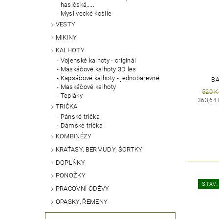
hasičská,....
Myslivecké košile
VESTY
MIKINY
KALHOTY
Vojenské kalhoty - originál
Maskáčové kalhoty 3D les
Kapsáčové kalhoty - jednobarevné
BA
Maskáčové kalhoty
520 K
Tepláky
363,64
TRIČKA
Pánské trička
Dámské trička
KOMBINÉZY
KRAŤASY, BERMUDY, ŠORTKY
DOPLŇKY
PONOŽKY
STAV:
PRACOVNÍ ODĚVY
OPASKY, ŘEMENY