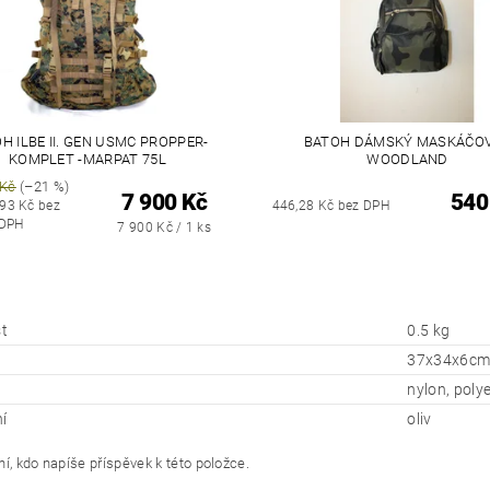
H ILBE II. GEN USMC PROPPER-
BATOH DÁMSKÝ MASKÁČOV
KOMPLET -MARPAT 75L
WOODLAND
 Kč
(–21 %)
7 900 Kč
540
,93 Kč bez
446,28 Kč bez DPH
DPH
7 900 Kč / 1 ks
t
0.5 kg
37x34x6c
nylon, poly
í
oliv
í, kdo napíše příspěvek k této položce.