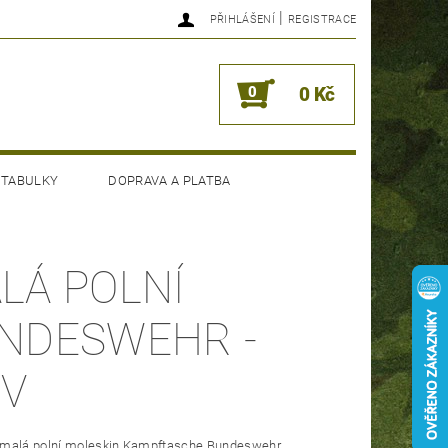
|
PŘIHLÁŠENÍ
REGISTRACE
0
0 Kč
 TABULKY
DOPRAVA A PLATBA
LÁ POLNÍ
NDESWEHR -
IV
malá polní moleskin Kampftasche Bundeswehr.