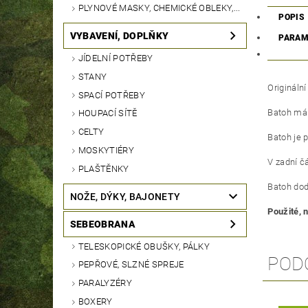
PLYNOVÉ MASKY, CHEMICKÉ OBLEKY,...
POPIS
VYBAVENÍ, DOPLŇKY
PARAM
JÍDELNÍ POTŘEBY
STANY
Origináln
SPACÍ POTŘEBY
Batoh má j
HOUPACÍ SÍTĚ
CELTY
Batoh je 
MOSKYTIÉRY
V zadní č
PLAŠTĚNKY
Batoh do
NOŽE, DÝKY, BAJONETY
Použité, 
SEBEOBRANA
TELESKOPICKÉ OBUŠKY, PÁLKY
POD
PEPŘOVÉ, SLZNÉ SPREJE
PARALYZÉRY
BOXERY