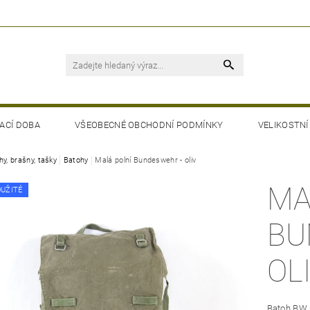
ACÍ DOBA
VŠEOBECNÉ OBCHODNÍ PODMÍNKY
VELIKOSTNÍ
hy, brašny, tašky
Batohy
Malá polní Bundeswehr - oliv
MA
OUŽITÉ
BU
OL
Batoh BW 