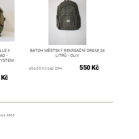
LE II
BATOH MĚSTSKÝ REKREAČNÍ OR&MI 24
AD -
LITRŮ - OLIV
SYSTEM
550 Kč
454,55 Kč bez DPH
 Kč
Kód:
6565