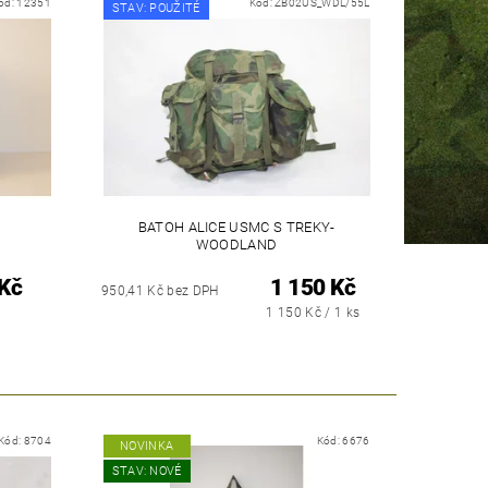
ód:
12351
Kód:
ZB02US_WDL/55L
STAV: POUŽITÉ
BATOH ALICE USMC S TREKY-
WOODLAND
Kč
1 150 Kč
950,41 Kč bez DPH
1 150 Kč / 1 ks
Kód:
8704
Kód:
6676
NOVINKA
STAV: NOVÉ