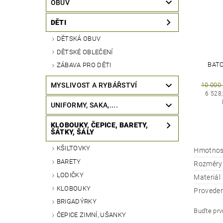
OBUV
DĚTI
DĚTSKÁ OBUV
DĚTSKÉ OBLEČENÍ
BATO
ZÁBAVA PRO DĚTI
10 000
MYSLIVOST A RYBÁŘSTVÍ
6 528
UNIFORMY, SAKA,....
KLOBOUKY, ČEPICE, BARETY,
ŠÁTKY, ŠÁLY
KŠILTOVKY
Hmotnos
BARETY
Rozměry
LODIČKY
Materiál
KLOBOUKY
Proveden
BRIGADÝRKY
Buďte prvn
ČEPICE ZIMNÍ, UŠANKY