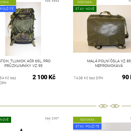
Kód:
9693
K
VINKA
NOVINKA
 POUŽITÉ
STAV: NOVÉ
ATOH, TLUMOK AČR 65L, PRO
MALÁ POLNÍ ČSLA VZ.85
PRŮZKUMNÍKY VZ.95
NEPROMOKAVÁ
2 100 Kč
90 
,54 Kč bez
74,38 Kč bez DPH
DPH
Kód:
2007
 NOVÉ
NOVINKA
STAV: POUŽITÉ