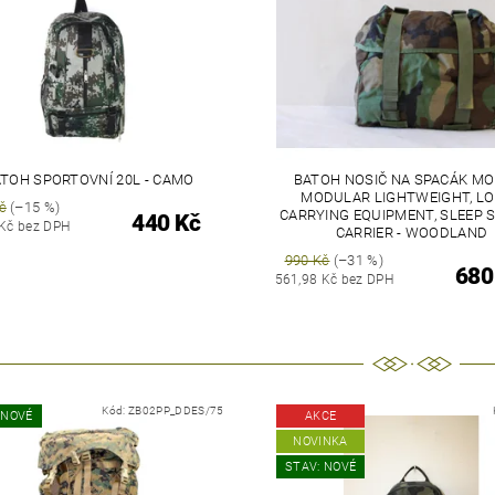
TOH SPORTOVNÍ 20L - CAMO
BATOH NOSIČ NA SPACÁK MOL
MODULAR LIGHTWEIGHT, LO
č
(–15 %)
CARRYING EQUIPMENT, SLEEP 
440 Kč
 Kč bez DPH
CARRIER - WOODLAND
990 Kč
(–31 %)
680
561,98 Kč bez DPH
Kód:
ZB02PP_DDES/75
 NOVÉ
AKCE
NOVINKA
STAV: NOVÉ