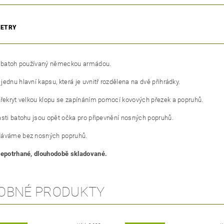
ETRY
í batoh používaný německou armádou.
ednu hlavní kapsu, která je uvnitř rozdělena na dvě přihrádky.
překryt velkou klopu se zapínáním pomocí kovových přezek a popruhů.
ásti batohu jsou opět očka pro připevnění nosných popruhů.
dáváme bez nosných popruhů.
nepotrhané, dlouhodobě skladované.
OBNÉ PRODUKTY