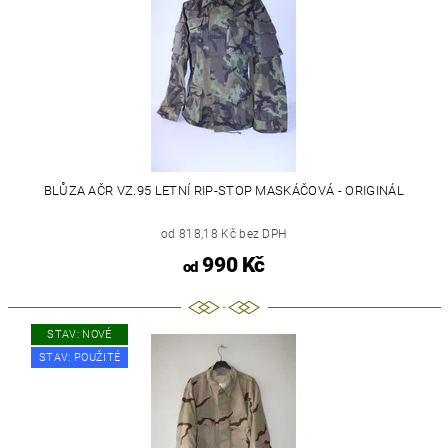
BLŮZA AČR VZ.95 LETNÍ RIP-STOP MASKÁČOVÁ - ORIGINÁL
od 818,18 Kč bez DPH
990 Kč
od
STAV: NOVÉ
STAV: POUŽITÉ