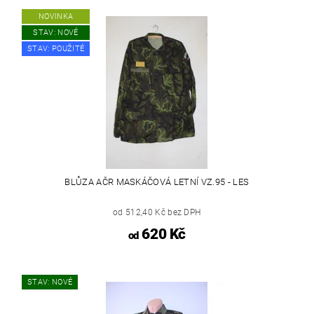
NOVINKA
STAV: NOVÉ
STAV: POUŽITÉ
BLŮZA AČR MASKÁČOVÁ LETNÍ VZ.95 - LES
od 512,40 Kč bez DPH
620 Kč
od
STAV: NOVÉ