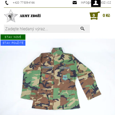
+420 775094166
INFO@ARMYZBOZI.CZ
0
0 Kč
STAV: NOVÉ
STAV: POUŽITÉ