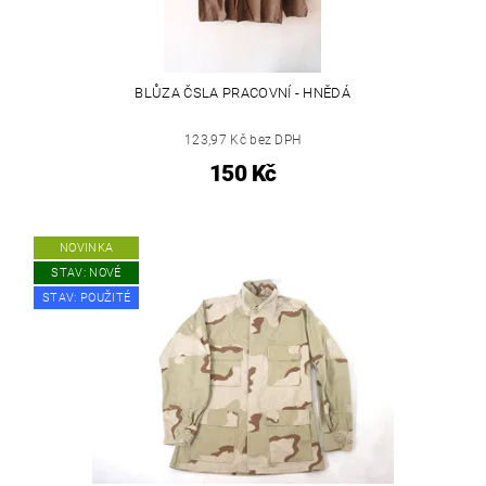
BLŮZA ČSLA PRACOVNÍ - HNĚDÁ
123,97 Kč bez DPH
150 Kč
NOVINKA
STAV: NOVÉ
STAV: POUŽITÉ