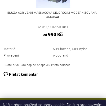
BLŮZA AČR VZ.95 MASKÁČOVÁ CELOROČNÍ MODERNIZOVANÁ -
ORIGINÁL
od 818,18 Kč bez DPH
990 Kč
od
Materiál
50% bavlna, 50% nylon
Provedení
woodland
Buďte první, kdo napíše příspěvek k této položce.
Přidat komentář
Náš e-shop používá soubory cookie. Dalším procházením