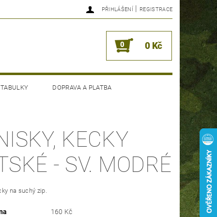
|
PŘIHLÁŠENÍ
REGISTRACE
0
0 Kč
 TABULKY
DOPRAVA A PLATBA
NISKY, KECKY
TSKÉ - SV. MODRÉ
ky na suchý zip.
na
160 Kč