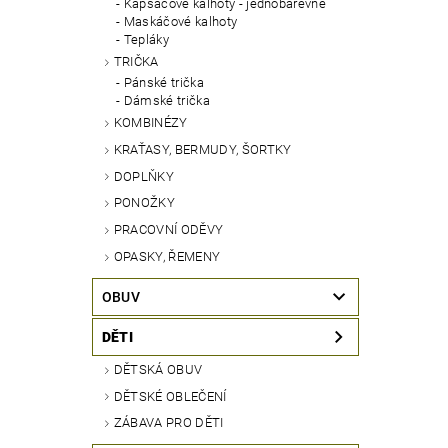
Kapsáčové kalhoty - jednobarevné
Maskáčové kalhoty
Tepláky
TRIČKA
Pánské trička
Dámské trička
KOMBINÉZY
KRAŤASY, BERMUDY, ŠORTKY
DOPLŇKY
PONOŽKY
PRACOVNÍ ODĚVY
OPASKY, ŘEMENY
OBUV
DĚTI
DĚTSKÁ OBUV
DĚTSKÉ OBLEČENÍ
ZÁBAVA PRO DĚTI