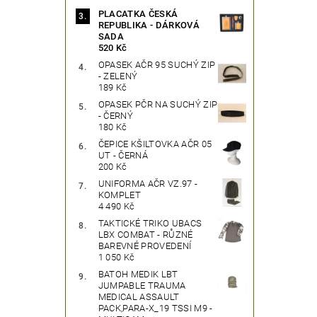
PLACATKA ČESKÁ
REPUBLIKA - DÁRKOVÁ
SADA
520 Kč
OPASEK AČR 95 SUCHÝ ZIP
- ZELENÝ
189 Kč
OPASEK PČR NA SUCHÝ ZIP
- ČERNÝ
180 Kč
ČEPICE KŠILTOVKA AČR 05
UT - ČERNÁ
200 Kč
UNIFORMA AČR VZ.97 -
KOMPLET
4 490 Kč
TAKTICKÉ TRIKO UBACS
LBX COMBAT - RŮZNÉ
BAREVNÉ PROVEDENÍ
1 050 Kč
BATOH MEDIK LBT
JUMPABLE TRAUMA
MEDICAL ASSAULT
PACK,PARA-X_19 TSSI M9 -