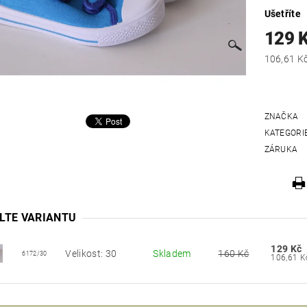
Ušetříte
129 
ZNAČKA
KATEGORI
ZÁRUKA
LTE VARIANTU
129 Kč
Velikost: 30
Skladem
160 Kč
6172/30