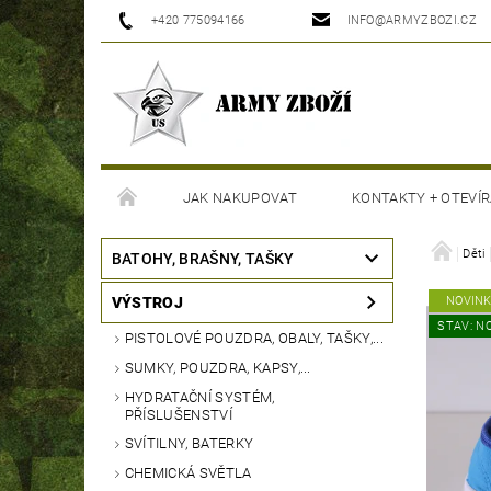
+420 775094166
INFO@ARMYZBOZI.CZ
JAK NAKUPOVAT
KONTAKTY + OTEVÍR
MOJE OBJEDNÁVKA
Děti
BATOHY, BRAŠNY, TAŠKY
VÝSTROJ
NOVIN
STAV: N
PISTOLOVÉ POUZDRA, OBALY, TAŠKY,...
SUMKY, POUZDRA, KAPSY,...
HYDRATAČNÍ SYSTÉM,
PŘÍSLUŠENSTVÍ
SVÍTILNY, BATERKY
CHEMICKÁ SVĚTLA