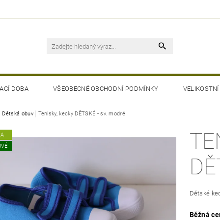
ACÍ DOBA
VŠEOBECNÉ OBCHODNÍ PODMÍNKY
VELIKOSTNÍ
Dětská obuv
Tenisky, kecky DĚTSKÉ - sv. modré
TE
KA
OVÉ
DĚ
Dětské kec
Běžná ce