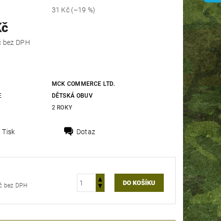
31 Kč
(–19 %)
Kč
106,61 Kč bez DPH
MCK COMMERCE LTD.
E
DĚTSKÁ OBUV
2 ROKY
Tisk
Dotaz
106,61 Kč bez DPH