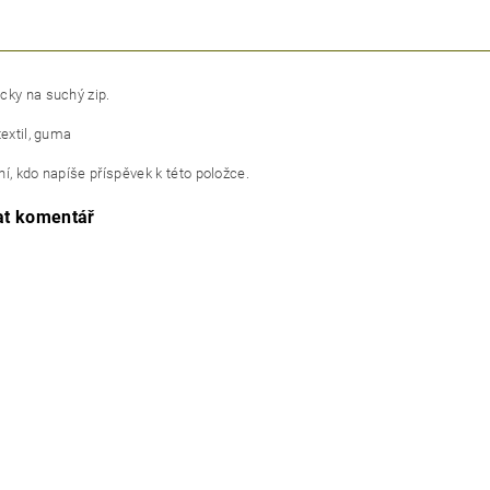
cky na suchý zip.
textil, guma
í, kdo napíše příspěvek k této položce.
at komentář