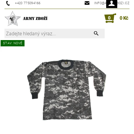
+420 775094166
INFO@ARMYZBOZI.CZ
0
0 Kč
STAV: NOVÉ