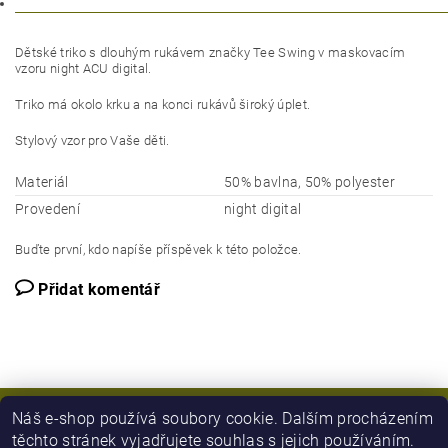
Dětské triko s dlouhým rukávem značky Tee Swing v maskovacím
vzoru night ACU digital.
Triko má okolo krku a na konci rukávů široký úplet.
Stylový vzor pro Vaše děti.
Materiál
50% bavlna, 50% polyester
Provedení
night digital
Buďte první, kdo napíše příspěvek k této položce.
Přidat komentář
Náš e-shop používá soubory cookie. Dalším procházením
těchto stránek vyjadřujete souhlas s jejich používáním.