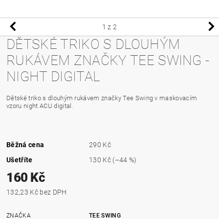
1
z 2
DĚTSKÉ TRIKO S DLOUHÝM
RUKÁVEM ZNAČKY TEE SWING -
NIGHT DIGITAL
Dětské triko s dlouhým rukávem značky Tee Swing v maskovacím
vzoru night ACU digital.
Běžná cena
290 Kč
Ušetříte
130 Kč
(–44 %)
160 Kč
132,23 Kč bez DPH
ZNAČKA
TEE SWING