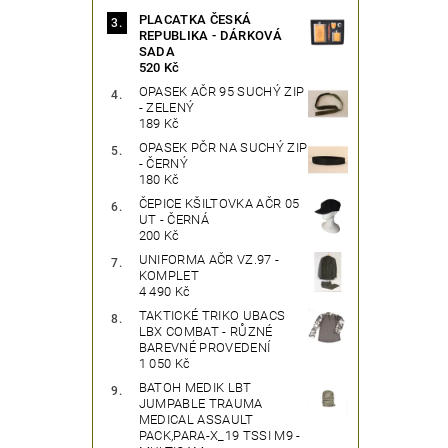
PLACATKA ČESKÁ
REPUBLIKA - DÁRKOVÁ
SADA
520 Kč
OPASEK AČR 95 SUCHÝ ZIP
- ZELENÝ
189 Kč
OPASEK PČR NA SUCHÝ ZIP
- ČERNÝ
180 Kč
ČEPICE KŠILTOVKA AČR 05
UT - ČERNÁ
200 Kč
UNIFORMA AČR VZ.97 -
KOMPLET
4 490 Kč
TAKTICKÉ TRIKO UBACS
LBX COMBAT - RŮZNÉ
BAREVNÉ PROVEDENÍ
1 050 Kč
BATOH MEDIK LBT
JUMPABLE TRAUMA
MEDICAL ASSAULT
PACK,PARA-X_19 TSSI M9 -