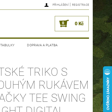
|
PŘIHLÁŠENÍ
REGISTRACE
0
0 Kč
 TABULKY
DOPRAVA A PLATBA
TSKÉ TRIKO S
OUHÝM RUKÁVEM
AČKY TEE SWING
NIGHT DIGITAL