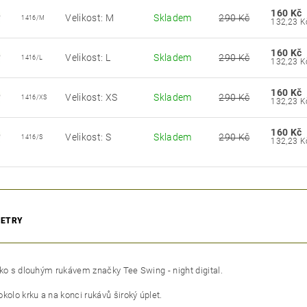
160 Kč
Velikost: M
Skladem
290 Kč
1416/M
160 Kč
Velikost: L
Skladem
290 Kč
1416/L
160 Kč
Velikost: XS
Skladem
290 Kč
1416/XS
160 Kč
Velikost: S
Skladem
290 Kč
1416/S
ETRY
iko s dlouhým rukávem značky Tee Swing - night digital.
kolo krku a na konci rukávů široký úplet.