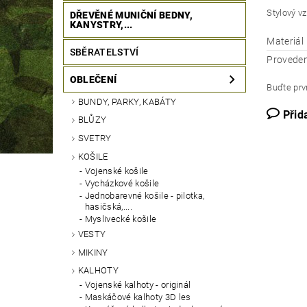
Stylový vz
DŘEVĚNÉ MUNIČNÍ BEDNY,
KANYSTRY,...
Materiál
SBĚRATELSTVÍ
Proveden
OBLEČENÍ
Buďte prvn
BUNDY, PARKY, KABÁTY
Přid
BLŮZY
SVETRY
KOŠILE
Vojenské košile
Vycházkové košile
Jednobarevné košile - pilotka,
hasičská,....
Myslivecké košile
VESTY
MIKINY
KALHOTY
Vojenské kalhoty - originál
Maskáčové kalhoty 3D les