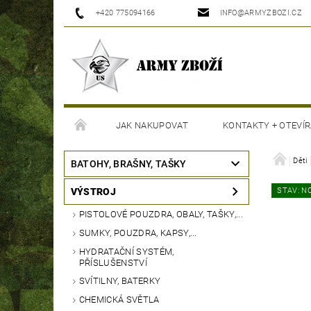
+420 775094166
INFO@ARMYZBOZI.CZ
JAK NAKUPOVAT
KONTAKTY + OTEVÍR
MOJE OBJEDNÁVKA
Děti
BATOHY, BRAŠNY, TAŠKY
VÝSTROJ
STAV: N
PISTOLOVÉ POUZDRA, OBALY, TAŠKY,...
SUMKY, POUZDRA, KAPSY,...
HYDRATAČNÍ SYSTÉM,
PŘÍSLUŠENSTVÍ
SVÍTILNY, BATERKY
CHEMICKÁ SVĚTLA