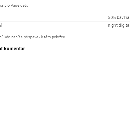
or pro Vaše děti.
50% bavlna,
í
night digita
í, kdo napíše příspěvek k této položce.
at komentář