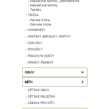
Kapsáčové kalhoty - jednobarevné
Maskáčové kalhoty
Tepláky
TRIČKA
Pánské trička
Dámské trička
KOMBINÉZY
KRAŤASY, BERMUDY, ŠORTKY
DOPLŇKY
PONOŽKY
PRACOVNÍ ODĚVY
OPASKY, ŘEMENY
OBUV
DĚTI
DĚTSKÁ OBUV
DĚTSKÉ OBLEČENÍ
ZÁBAVA PRO DĚTI