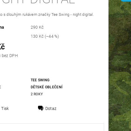
ko s dlouhým rukávem značky Tee Swing - night digital.
na
290 Kč
130 Kč
(–44 %)
Kč
132,23 Kč bez DPH
TEE SWING
E
DĚTSKÉ OBLEČENÍ
2 ROKY
Tisk
Dotaz