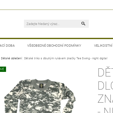
ACÍ DOBA
VŠEOBECNÉ OBCHODNÍ PODMÍNKY
VELIKOSTNÍ
Dětské oblečení
Dětské triko s dlouhým rukávem značky Tee Swing - night digital
DĚ
OVÉ
DL
ZN
- 