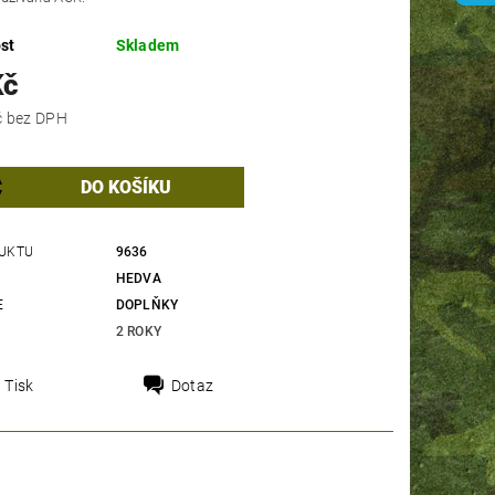
st
Skladem
Kč
132,23 Kč bez DPH
UKTU
9636
HEDVA
E
DOPLŇKY
2 ROKY
Tisk
Dotaz