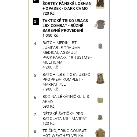
ŠORTKY PÁNSKÉ LOSHAN
+ OPASEK - DARK CAMO
720 Kč
TAKTICKÉ TRIKO UBACS
LBX COMBAT - RŮZNÉ
BAREVNÉ PROVEDENÍ
1 050 Kč
BATOH MEDIK LBT
JUMPABLE TRAUMA
MEDICAL ASSAULT
PACK,PARA-X_19 TSSI M9 -
MULTICAM
4 200 Kč
BATOH ILBE II. GEN USMC
PROPPER- KOMPLET -
MARPAT 75L
7 900 Kč
BOX NA LÉKÁRNIČKU U.S.
ARMY
590 Kč
DĚTSKÉ ŠATIČKY PRO
BATOLATA US - MARPAT
120 Kč
TRIČKO, TRIKO COMBAT
HOT WEATHER VELKÁ