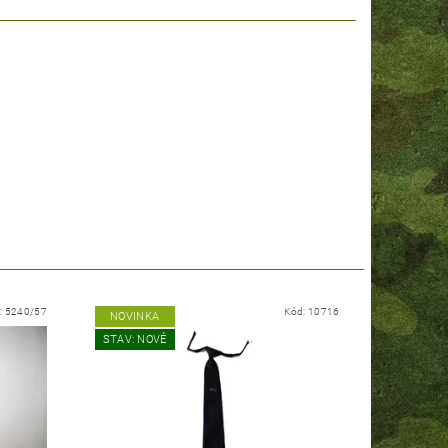
:
5240/57
Kód:
10716
NOVINKA
STAV: NOVÉ