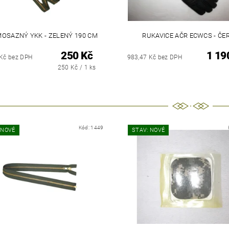
MOSAZNÝ YKK - ZELENÝ 190 CM
RUKAVICE AČR ECWCS - ČE
250 Kč
1 19
 Kč bez DPH
983,47 Kč bez DPH
250 Kč / 1 ks
Kód:
1449
 NOVÉ
STAV: NOVÉ