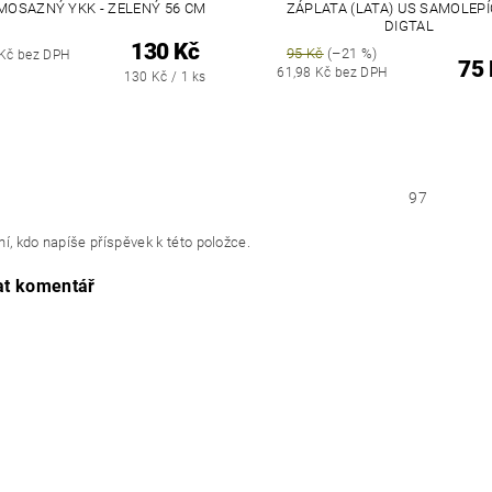
 MOSAZNÝ YKK - ZELENÝ 56 CM
ZÁPLATA (LATA) US SAMOLEPÍC
DIGTAL
130 Kč
95 Kč
(–21 %)
 Kč bez DPH
75 
61,98 Kč bez DPH
130 Kč / 1 ks
97
í, kdo napíše příspěvek k této položce.
at komentář