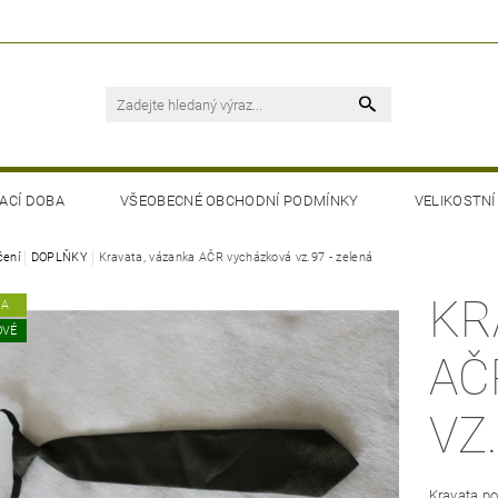
ACÍ DOBA
VŠEOBECNÉ OBCHODNÍ PODMÍNKY
VELIKOSTNÍ
čení
DOPLŇKY
Kravata, vázanka AČR vycházková vz.97 - zelená
KR
KA
OVÉ
AČ
VZ
Kravata p