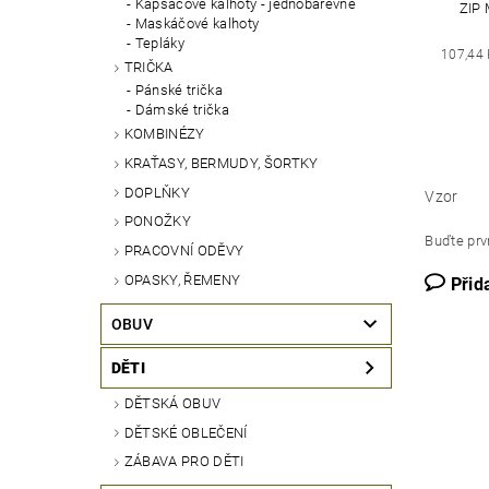
Kapsáčové kalhoty - jednobarevné
ZIP
Maskáčové kalhoty
Tepláky
107,44
TRIČKA
Pánské trička
Dámské trička
KOMBINÉZY
KRAŤASY, BERMUDY, ŠORTKY
DOPLŇKY
Vzor
PONOŽKY
Buďte prvn
PRACOVNÍ ODĚVY
OPASKY, ŘEMENY
Přid
OBUV
DĚTI
DĚTSKÁ OBUV
DĚTSKÉ OBLEČENÍ
ZÁBAVA PRO DĚTI