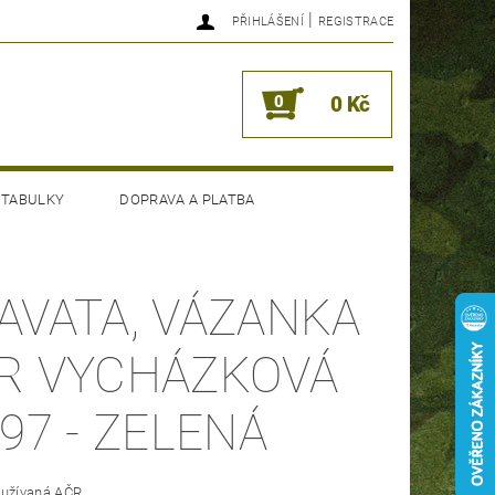
|
PŘIHLÁŠENÍ
REGISTRACE
0
0 Kč
 TABULKY
DOPRAVA A PLATBA
AVATA, VÁZANKA
R VYCHÁZKOVÁ
.97 - ZELENÁ
oužívaná AČR.