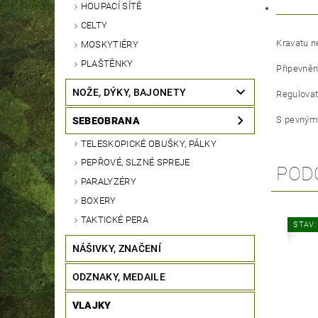
HOUPACÍ SÍTĚ
CELTY
Kravatu n
MOSKYTIÉRY
PLAŠTĚNKY
Připevněn
NOŽE, DÝKY, BAJONETY
Regulovat
S pevným
SEBEOBRANA
TELESKOPICKÉ OBUŠKY, PÁLKY
PEPŘOVÉ, SLZNÉ SPREJE
POD
PARALYZÉRY
BOXERY
TAKTICKÉ PERA
STAV:
NÁŠIVKY, ZNAČENÍ
ODZNAKY, MEDAILE
VLAJKY