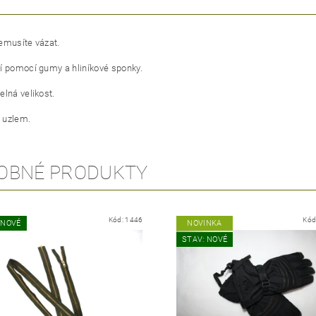
emusíte vázat.
í pomocí gumy a hliníkové sponky.
elná velikost.
 uzlem.
OBNÉ PRODUKTY
Kód:
1446
Kód
 NOVÉ
NOVINKA
STAV: NOVÉ