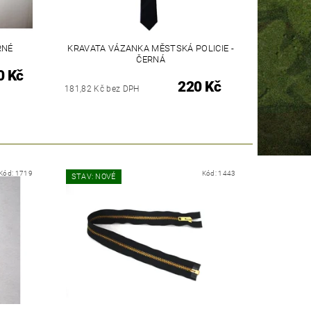
RNÉ
KRAVATA VÁZANKA MĚSTSKÁ POLICIE -
ČERNÁ
0 Kč
220 Kč
181,82 Kč bez DPH
Kód:
1719
Kód:
1443
STAV: NOVÉ