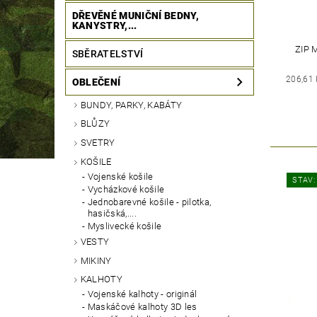
DŘEVĚNÉ MUNIČNÍ BEDNY,
KANYSTRY,...
ZIP 
SBĚRATELSTVÍ
206,61
OBLEČENÍ
BUNDY, PARKY, KABÁTY
BLŮZY
SVETRY
KOŠILE
Vojenské košile
STAV:
Vycházkové košile
Jednobarevné košile - pilotka,
hasičská,....
Myslivecké košile
VESTY
MIKINY
KALHOTY
Vojenské kalhoty - originál
Maskáčové kalhoty 3D les