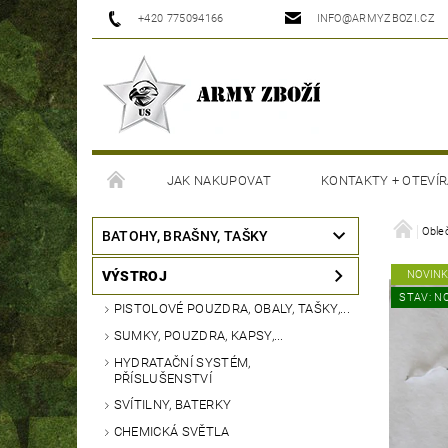
+420 775094166
INFO@ARMYZBOZI.CZ
JAK NAKUPOVAT
KONTAKTY + OTEVÍR
MOJE OBJEDNÁVKA
Oble
BATOHY, BRAŠNY, TAŠKY
VÝSTROJ
NOVIN
STAV: N
PISTOLOVÉ POUZDRA, OBALY, TAŠKY,...
SUMKY, POUZDRA, KAPSY,...
HYDRATAČNÍ SYSTÉM,
PŘÍSLUŠENSTVÍ
SVÍTILNY, BATERKY
CHEMICKÁ SVĚTLA