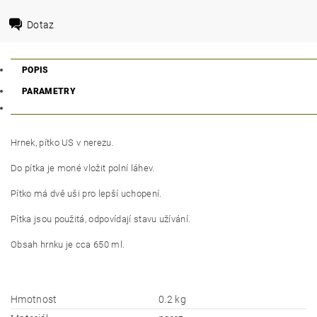
Dotaz
POPIS
PARAMETRY
Hrnek, pítko US v nerezu.
Do pítka je moné vložit polní láhev.
Pítko má dvě uši pro lepší uchopení.
Pítka jsou použitá, odpovídají stavu užívání.
Obsah hrnku je cca 650 ml.
Hmotnost
0.2 kg