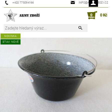
+420 775094166
INFO@ARMYZBOZI.CZ
0
0 Kč
NOVINKA
STAV: NOVÉ