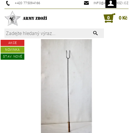
+420 775094166
INFO@ARMYZBOZI.CZ
0
0 Kč
AKCE
NOVINKA
STAV: NOVÉ