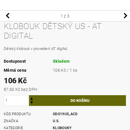
1
z 3
KLOBOUK DĚTSKÝ US - AT
DIGITAL
Dětský klobouk v provedení AT digital.
Dostupnost
Skladem
Měrná cena
106 Kč / 1 ks
106 Kč
87,60 Kč bez DPH
KÓD PRODUKTU
ODO19US_ACD
ZNAČKA
U.S.
KATEGORIE
KLOBOUKY