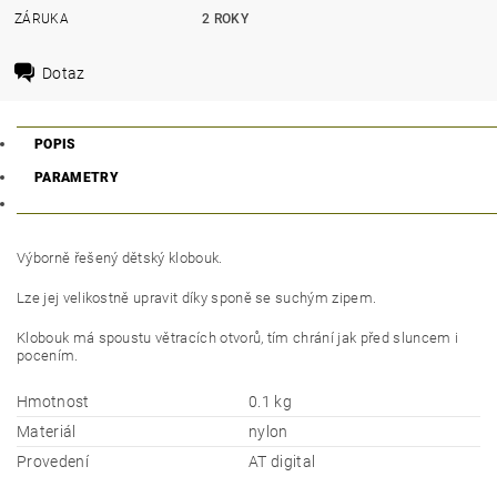
ZÁRUKA
2 ROKY
Dotaz
POPIS
PARAMETRY
Výborně řešený dětský klobouk.
Lze jej velikostně upravit díky sponě se suchým zipem.
Klobouk má spoustu větracích otvorů, tím chrání jak před sluncem i
pocením.
Hmotnost
0.1 kg
Materiál
nylon
Provedení
AT digital