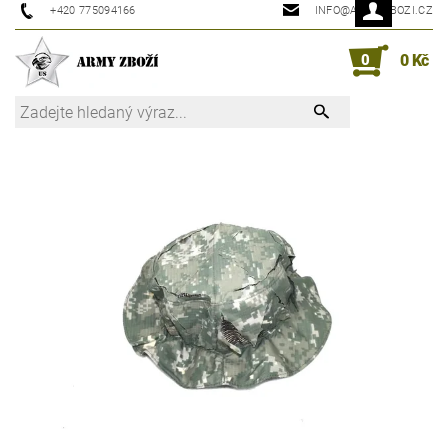
+420 775094166
INFO@ARMYZBOZI.CZ
0
0 Kč