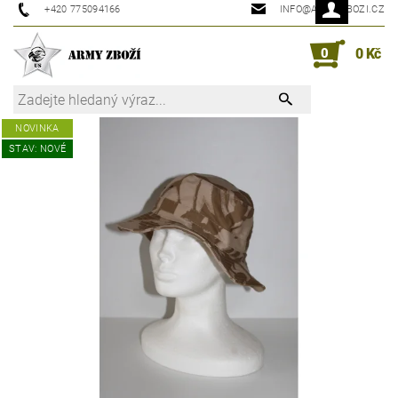
+420 775094166
INFO@ARMYZBOZI.CZ
0
0 Kč
NOVINKA
STAV: NOVÉ