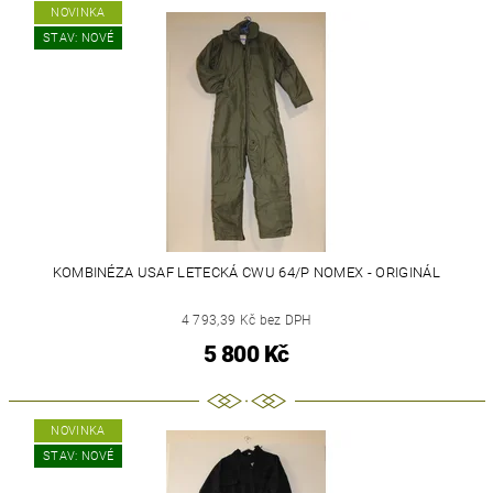
NOVINKA
STAV: NOVÉ
KOMBINÉZA USAF LETECKÁ CWU 64/P NOMEX - ORIGINÁL
4 793,39 Kč bez DPH
5 800 Kč
NOVINKA
STAV: NOVÉ