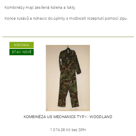
Kombinézy mají zesílená kolena a lokty.
Konce rukávů a nohavic do úpínky s možností rozepnutí pomocí zipu.
NOVINKA
STAV: NOVÉ
KOMBINÉZA US MECHANICS TYP I - WOODLAND
1 074,38 Kč bez DPH