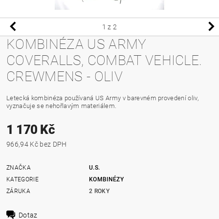
1
z 2
KOMBINÉZA US ARMY
COVERALLS, COMBAT VEHICLE.
CREWMENS - OLIV
Letecká kombinéza používaná US Army v barevném provedení oliv,
vyznačuje se nehořlavým materiálem.
1 170 Kč
966,94 Kč bez DPH
ZNAČKA
U.S.
KATEGORIE
KOMBINÉZY
ZÁRUKA
2 ROKY
Dotaz