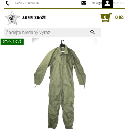
+420 775094166
INFO@ARMYZBOZI.CZ
0
0 Kč
STAV: NOVÉ