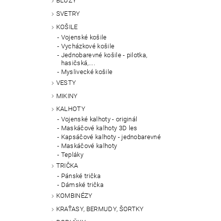
BLŮZY
SVETRY
KOŠILE
Vojenské košile
Vycházkové košile
Jednobarevné košile - pilotka,
hasičská,....
Myslivecké košile
VESTY
MIKINY
KALHOTY
Vojenské kalhoty - originál
Maskáčové kalhoty 3D les
Kapsáčové kalhoty - jednobarevné
Maskáčové kalhoty
Tepláky
TRIČKA
Pánské trička
Dámské trička
KOMBINÉZY
KRAŤASY, BERMUDY, ŠORTKY