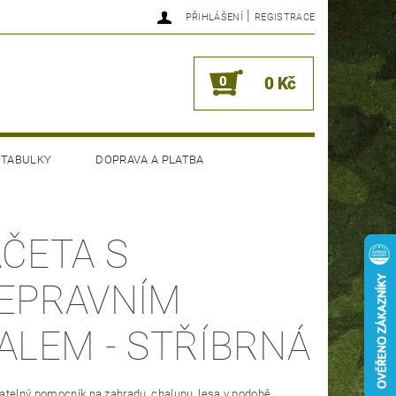
|
PŘIHLÁŠENÍ
REGISTRACE
0
0 Kč
 TABULKY
DOPRAVA A PLATBA
ČETA S
EPRAVNÍM
ALEM - STŘÍBRNÁ
atelný pomocník na zahradu, chalupu, lesa v podobě