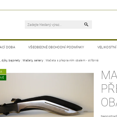
ACÍ DOBA
VŠEOBECNÉ OBCHODNÍ PODMÍNKY
VELIKOSTNÍ
, dýky, bajonety
Mačety, sekery
Mačeta s přepravním obalem - stříbrná
MA
KA
OVÉ
PŘ
OB
Nepostrad