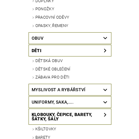
DOPLŇKY
PONOŽKY
PRACOVNÍ ODĚVY
OPASKY, ŘEMENY
OBUV
DĚTI
DĚTSKÁ OBUV
DĚTSKÉ OBLEČENÍ
ZÁBAVA PRO DĚTI
MYSLIVOST A RYBÁŘSTVÍ
UNIFORMY, SAKA,....
KLOBOUKY, ČEPICE, BARETY,
ŠÁTKY, ŠÁLY
KŠILTOVKY
BARETY