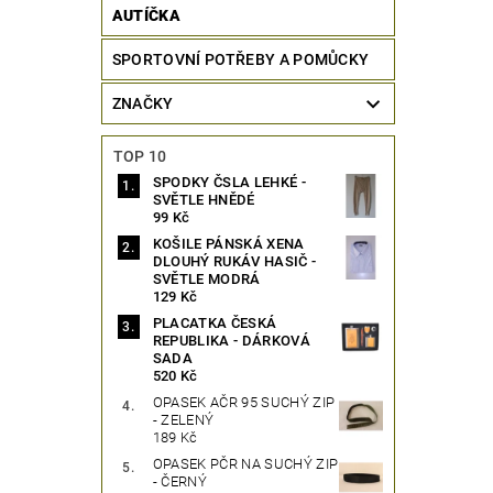
AUTÍČKA
SPORTOVNÍ POTŘEBY A POMŮCKY
ZNAČKY
TOP 10
SPODKY ČSLA LEHKÉ -
SVĚTLE HNĚDÉ
99 Kč
KOŠILE PÁNSKÁ XENA
DLOUHÝ RUKÁV HASIČ -
SVĚTLE MODRÁ
129 Kč
PLACATKA ČESKÁ
REPUBLIKA - DÁRKOVÁ
SADA
520 Kč
OPASEK AČR 95 SUCHÝ ZIP
- ZELENÝ
189 Kč
OPASEK PČR NA SUCHÝ ZIP
- ČERNÝ