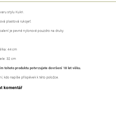
varu stylu Kukri.
ová plastová rukojeť.
balení je pevné nylonové pouzdro na druky.
élka: 44 cm
ele: 32 cm
m tohoto produktu potvrzujete dovršení 18 let věku.
í, kdo napíše příspěvek k této položce.
at komentář