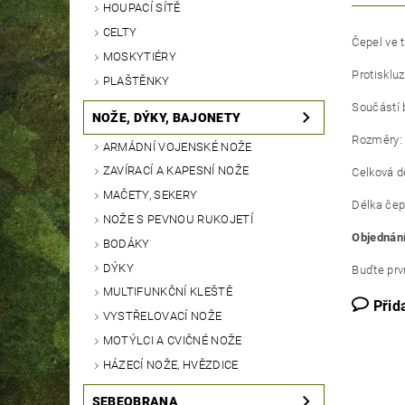
HOUPACÍ SÍTĚ
CELTY
Čepel ve t
MOSKYTIÉRY
Protiskluz
PLAŠTĚNKY
Součástí 
NOŽE, DÝKY, BAJONETY
Rozměry:
ARMÁDNÍ VOJENSKÉ NOŽE
ZAVÍRACÍ A KAPESNÍ NOŽE
Celková d
MAČETY, SEKERY
Délka čep
NOŽE S PEVNOU RUKOJETÍ
Objednání
BODÁKY
DÝKY
Buďte prvn
MULTIFUNKČNÍ KLEŠTĚ
Přid
VYSTŘELOVACÍ NOŽE
MOTÝLCI A CVIČNÉ NOŽE
HÁZECÍ NOŽE, HVĚZDICE
SEBEOBRANA