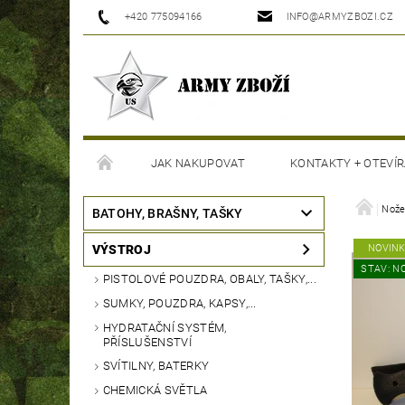
+420 775094166
INFO@ARMYZBOZI.CZ
JAK NAKUPOVAT
KONTAKTY + OTEVÍR
MOJE OBJEDNÁVKA
Nože
BATOHY, BRAŠNY, TAŠKY
VÝSTROJ
NOVIN
STAV: N
PISTOLOVÉ POUZDRA, OBALY, TAŠKY,...
SUMKY, POUZDRA, KAPSY,...
HYDRATAČNÍ SYSTÉM,
PŘÍSLUŠENSTVÍ
SVÍTILNY, BATERKY
CHEMICKÁ SVĚTLA