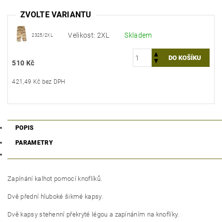
ZVOLTE VARIANTU
Velikost: 2XL
Skladem
2325/2XL
510 Kč
421,49 Kč bez DPH
POPIS
PARAMETRY
Zapínání kalhot pomocí knoflíků.
Dvě přední hluboké šikmé kapsy.
Dvě kapsy stehenní překryté légou a zapínáním na knoflíky.