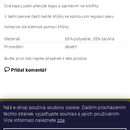
Dvě kapsy zadní překryté légou a zapínáním na knoflíky.
V zadní pasové části našité šňůrky se sponou pro regulaci pasu.
Nohavice lze stáhnout pomocí šňůrky.
Materiál
65% polyester, 35% bavlna
Provedení
desert
Buďte první, kdo napíše příspěvek k této položce.
Přidat komentář
Náš e-shop používá soubory cookie. Dalším procházením
těchto stránek vyjadřujete souhlas s jejich používáním.
Více informací naleznete
zde
.