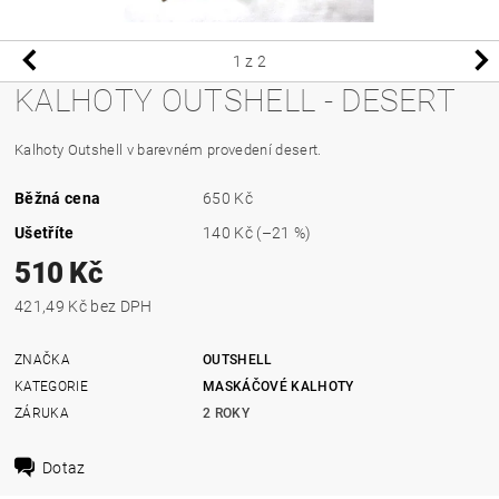
1
z 2
KALHOTY OUTSHELL - DESERT
Kalhoty Outshell v barevném provedení desert.
Běžná cena
650 Kč
Ušetříte
140 Kč
(–21 %)
510 Kč
421,49 Kč bez DPH
ZNAČKA
OUTSHELL
KATEGORIE
MASKÁČOVÉ KALHOTY
ZÁRUKA
2 ROKY
Dotaz