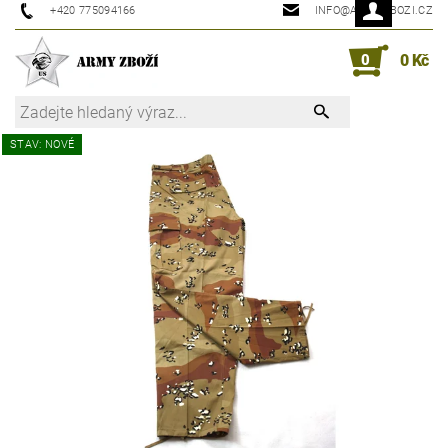
+420 775094166
INFO@ARMYZBOZI.CZ
0
0 Kč
STAV: NOVÉ