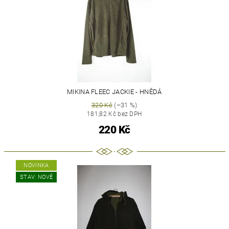
MIKINA FLEEC JACKIE - HNĚDÁ
320 Kč
(–31 %)
181,82 Kč bez DPH
220 Kč
NOVINKA
STAV: NOVÉ