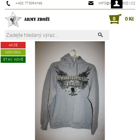
+420 775094166
INFO@ARMYZBOZI.CZ
0
0 Kč
AKCE
NOVINKA
STAV: NOVÉ