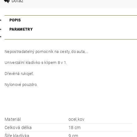
Dotaz
POPIS
PARAMETRY
Nepostradatelný pomocník na cesty, do auta,...
Univerzální kladívko s klipem 8 v 1.
Dřevěná rukojeť.
Nylonové pouzdro.
Materiál
ocel,kov
Celková délka
18 cm
Šíře kladívka
9 cm