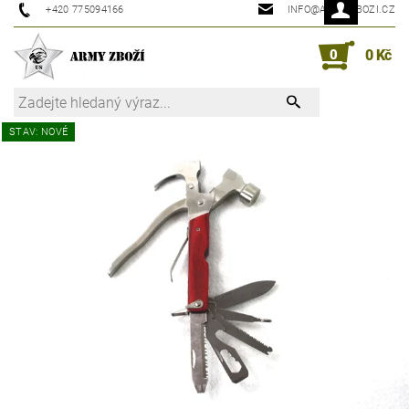
+420 775094166
INFO@ARMYZBOZI.CZ
0
0 Kč
STAV: NOVÉ