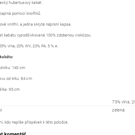
vecký hubertusový kabát.
zapíná pomocí knoflíků.
ové vnitřní, a jedna skrytá náprsní kapsa.
ást kabátu vypodšívkovaná 100% zdobenou viskózou.
 55% vlna, 20% WV, 20% PA, 5 % A.
kabátu:
dníku: 140 cm
ávu od krku: 84 cm
élka: 95 cm
75% vlna, 
í
zelená
í, kdo napíše příspěvek k této položce.
at komentář