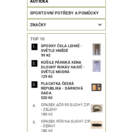
AUTÍČKA
SPORTOVNÍ POTŘEBY A POMŮCKY
ZNAČKY
TOP 10
SPODKY ČSLA LEHKÉ -
SVĚTLE HNĚDÉ
99 Kč
KOŠILE PÁNSKÁ XENA
DLOUHÝ RUKÁV HASIČ -
SVĚTLE MODRÁ
129 Kč
PLACATKA ČESKÁ
REPUBLIKA - DÁRKOVÁ
SADA
520 Kč
OPASEK AČR 95 SUCHÝ ZIP
- ZELENÝ
189 Kč
OPASEK PČR NA SUCHÝ ZIP
- ČERNÝ
180 Kč