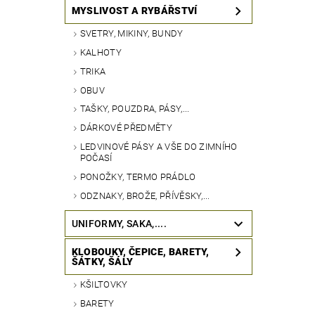
MYSLIVOST A RYBÁŘSTVÍ
SVETRY, MIKINY, BUNDY
KALHOTY
TRIKA
OBUV
TAŠKY, POUZDRA, PÁSY,...
DÁRKOVÉ PŘEDMĚTY
LEDVINOVÉ PÁSY A VŠE DO ZIMNÍHO
POČASÍ
PONOŽKY, TERMO PRÁDLO
ODZNAKY, BROŽE, PŘÍVĚSKY,...
UNIFORMY, SAKA,....
KLOBOUKY, ČEPICE, BARETY,
ŠÁTKY, ŠÁLY
KŠILTOVKY
BARETY