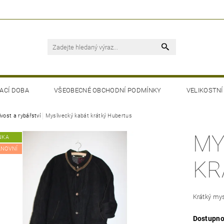
ACÍ DOBA
VŠEOBECNÉ OBCHODNÍ PODMÍNKY
VELIKOSTNÍ
vost a rybářství
Myslivecký kabát krátký Hubertus
MY
NKA
ÁNOVNÍ
KR
Krátký mys
Dostupno