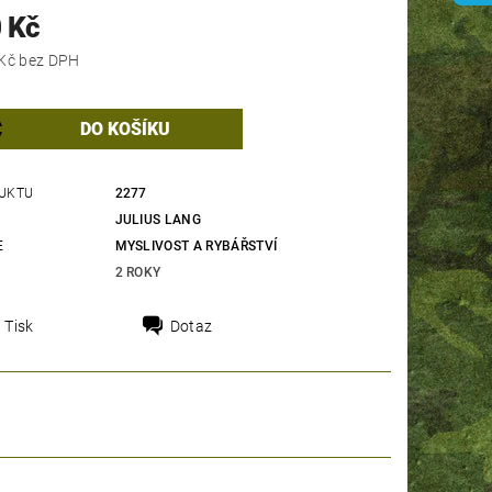
 Kč
1 066,12 Kč bez DPH
UKTU
2277
JULIUS LANG
E
MYSLIVOST A RYBÁŘSTVÍ
2 ROKY
Tisk
Dotaz