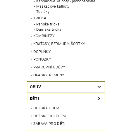
Kapsáčové kalhoty - jednobarevné
Maskáčové kalhoty
Tepláky
TRIČKA
Pánské trička
Dámské trička
KOMBINÉZY
KRAŤASY, BERMUDY, ŠORTKY
DOPLŇKY
PONOŽKY
PRACOVNÍ ODĚVY
OPASKY, ŘEMENY
OBUV
DĚTI
DĚTSKÁ OBUV
DĚTSKÉ OBLEČENÍ
ZÁBAVA PRO DĚTI