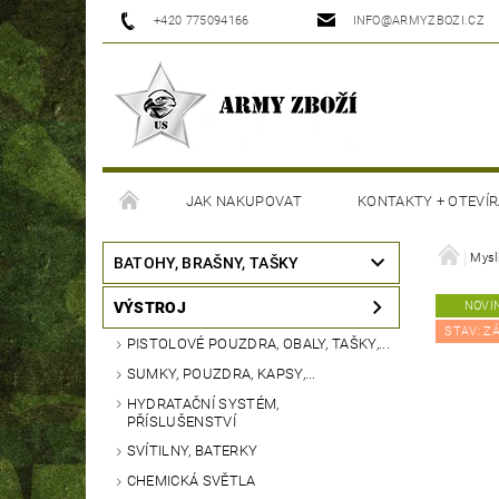
+420 775094166
INFO@ARMYZBOZI.CZ
JAK NAKUPOVAT
KONTAKTY + OTEVÍR
MOJE OBJEDNÁVKA
Mysli
BATOHY, BRAŠNY, TAŠKY
VÝSTROJ
NOVI
STAV: Z
PISTOLOVÉ POUZDRA, OBALY, TAŠKY,...
SUMKY, POUZDRA, KAPSY,...
HYDRATAČNÍ SYSTÉM,
PŘÍSLUŠENSTVÍ
SVÍTILNY, BATERKY
CHEMICKÁ SVĚTLA