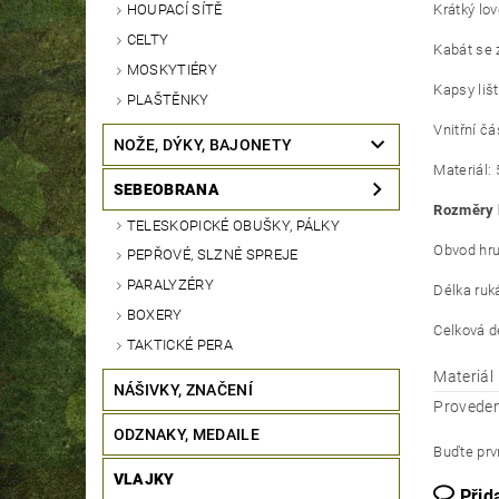
Krátký lo
HOUPACÍ SÍTĚ
CELTY
Kabát se 
MOSKYTIÉRY
Kapsy lišt
PLAŠTĚNKY
Vnitřní č
NOŽE, DÝKY, BAJONETY
Materiál:
SEBEOBRANA
Rozměry 
TELESKOPICKÉ OBUŠKY, PÁLKY
Obvod hru
PEPŘOVÉ, SLZNÉ SPREJE
PARALYZÉRY
Délka ruk
BOXERY
Celková d
TAKTICKÉ PERA
Materiál
NÁŠIVKY, ZNAČENÍ
Proveden
ODZNAKY, MEDAILE
Buďte prvn
VLAJKY
Přid