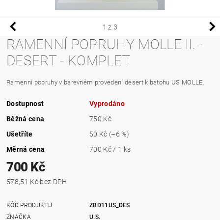
1
z 3
RAMENNÍ POPRUHY MOLLE II. -
DESERT - KOMPLET
Ramenní popruhy v barevném provedení desert k batohu US MOLLE.
Dostupnost
Vyprodáno
Běžná cena
750 Kč
Ušetříte
50 Kč
(–6 %)
Měrná cena
700 Kč / 1 ks
700 Kč
578,51 Kč bez DPH
KÓD PRODUKTU
ZBD11US_DES
ZNAČKA
U.S.