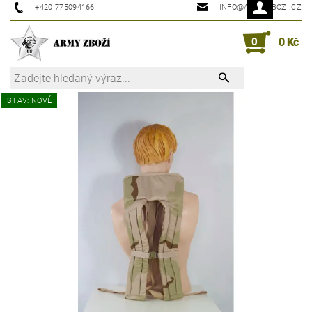
+420 775094166
INFO@ARMYZBOZI.CZ
0
0 Kč
STAV: NOVÉ