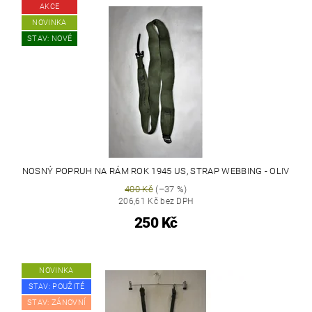
AKCE
NOVINKA
STAV: NOVÉ
NOSNÝ POPRUH NA RÁM ROK 1945 US, STRAP WEBBING - OLIV
400 Kč
(–37 %)
206,61 Kč bez DPH
250 Kč
NOVINKA
STAV: POUŽITÉ
STAV: ZÁNOVNÍ