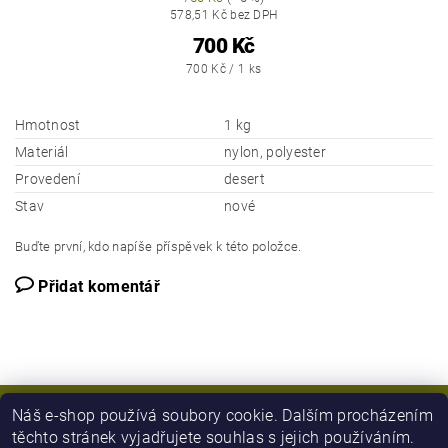
578,51 Kč bez DPH
700 Kč
700 Kč / 1 ks
Hmotnost
1 kg
Materiál
nylon, polyester
Provedení
desert
Stav
nové
Buďte první, kdo napíše příspěvek k této položce.
Přidat komentář
Náš e-shop používá soubory cookie. Dalším procházením
těchto stránek vyjadřujete souhlas s jejich používáním.