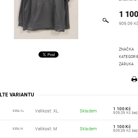
1 100
ZNAČKA
KATEGORI
ZÁRUKA
LTE VARIANTU
1 100 Kč
Velikost: XL
Skladem
9354/XL
909,09 
1 100 Kč
Velikost: M
Skladem
9354/M
909,09 