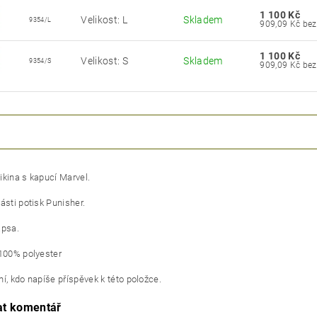
1 100 Kč
Velikost: L
Skladem
9354/L
909,09 
1 100 Kč
Velikost: S
Skladem
9354/S
909,09 
ikina s kapucí Marvel.
ásti potisk Punisher.
apsa.
 100% polyester
í, kdo napíše příspěvek k této položce.
at komentář