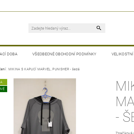
ACÍ DOBA
VŠEOBECNÉ OBCHODNÍ PODMÍNKY
VELIKOSTNÍ
čení
MIKINA S KAPUCÍ MARVEL, PUNISHER - šedá
MI
KA
OVÉ
MA
- 
Značková 