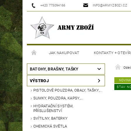
+420 775094166
INFO@ARMYZBOZI.CZ
JAK NAKUPOVAT
KONTAKTY + OTEVÍR
MOJE OBJEDNÁVKA
Oble
BATOHY, BRAŠNY, TAŠKY
VÝSTROJ
NOVIN
STAV: N
PISTOLOVÉ POUZDRA, OBALY, TAŠKY,...
SUMKY, POUZDRA, KAPSY,...
HYDRATAČNÍ SYSTÉM,
PŘÍSLUŠENSTVÍ
SVÍTILNY, BATERKY
CHEMICKÁ SVĚTLA