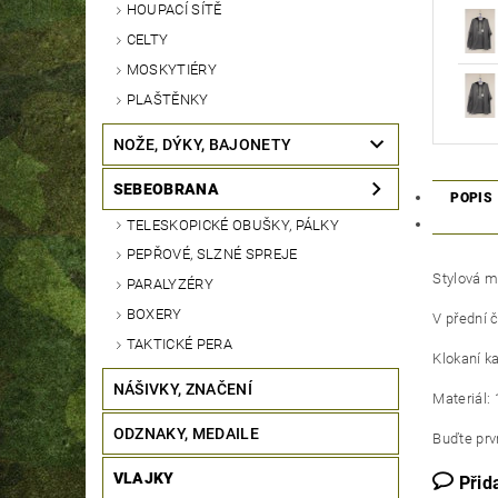
HOUPACÍ SÍTĚ
CELTY
MOSKYTIÉRY
PLAŠTĚNKY
NOŽE, DÝKY, BAJONETY
SEBEOBRANA
POPIS
TELESKOPICKÉ OBUŠKY, PÁLKY
PEPŘOVÉ, SLZNÉ SPREJE
Stylová m
PARALYZÉRY
BOXERY
V přední č
TAKTICKÉ PERA
Klokaní k
NÁŠIVKY, ZNAČENÍ
Materiál:
ODZNAKY, MEDAILE
Buďte prvn
VLAJKY
Přid