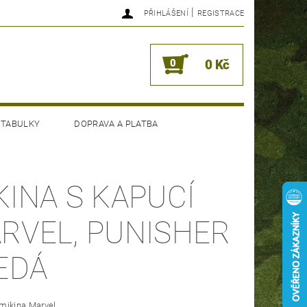
|
PŘIHLÁŠENÍ
REGISTRACE
0
0 Kč
 TABULKY
DOPRAVA A PLATBA
KINA S KAPUCÍ
RVEL, PUNISHER
ŠEDÁ
mikina Marvel.