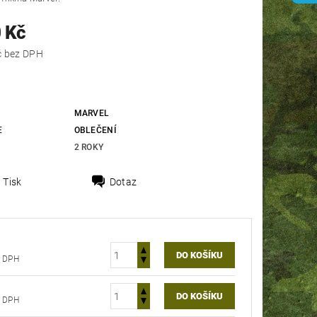
 Kč
909,09 Kč bez DPH
MARVEL
E
OBLEČENÍ
2 ROKY
Tisk
Dotaz
Kč bez DPH
Kč bez DPH