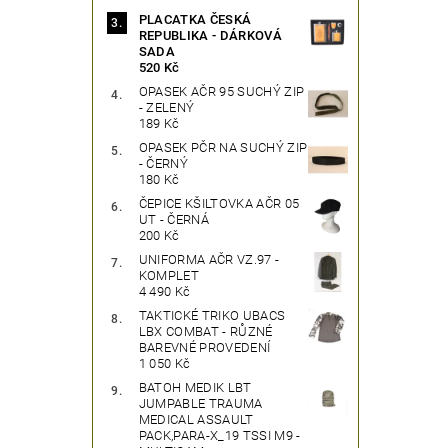
PLACATKA ČESKÁ
REPUBLIKA - DÁRKOVÁ
SADA
520 Kč
OPASEK AČR 95 SUCHÝ ZIP
- ZELENÝ
189 Kč
OPASEK PČR NA SUCHÝ ZIP
- ČERNÝ
180 Kč
ČEPICE KŠILTOVKA AČR 05
UT - ČERNÁ
200 Kč
UNIFORMA AČR VZ.97 -
KOMPLET
4 490 Kč
TAKTICKÉ TRIKO UBACS
LBX COMBAT - RŮZNÉ
BAREVNÉ PROVEDENÍ
1 050 Kč
BATOH MEDIK LBT
JUMPABLE TRAUMA
MEDICAL ASSAULT
PACK,PARA-X_19 TSSI M9 -