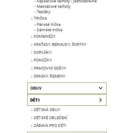
Kapsáčové kalhoty - jednobarevné
Maskáčové kalhoty
Tepláky
TRIČKA
Pánské trička
Dámské trička
KOMBINÉZY
KRAŤASY, BERMUDY, ŠORTKY
DOPLŇKY
PONOŽKY
PRACOVNÍ ODĚVY
OPASKY, ŘEMENY
OBUV
DĚTI
DĚTSKÁ OBUV
DĚTSKÉ OBLEČENÍ
ZÁBAVA PRO DĚTI