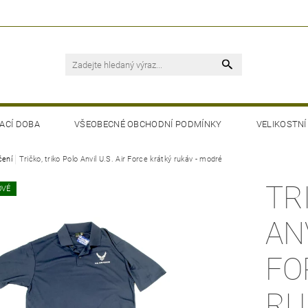
ACÍ DOBA
VŠEOBECNÉ OBCHODNÍ PODMÍNKY
VELIKOSTNÍ
čení
Tričko, triko Polo Anvil U.S. Air Force krátký rukáv - modré
TR
OVÉ
ANV
FO
RU