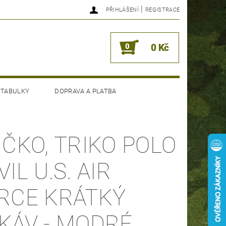
|
PŘIHLÁŠENÍ
REGISTRACE
0
0 Kč
 TABULKY
DOPRAVA A PLATBA
IČKO, TRIKO POLO
IL U.S. AIR
RCE KRÁTKÝ
KÁV - MODRÉ