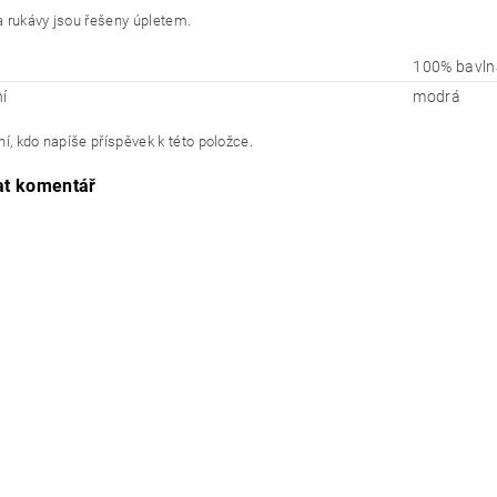
 rukávy jsou řešeny úpletem.
100% bavln
í
modrá
í, kdo napíše příspěvek k této položce.
at komentář