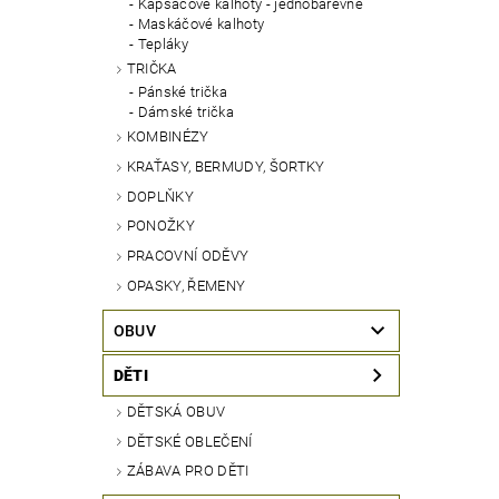
Kapsáčové kalhoty - jednobarevné
Maskáčové kalhoty
Tepláky
TRIČKA
Pánské trička
Dámské trička
KOMBINÉZY
KRAŤASY, BERMUDY, ŠORTKY
DOPLŇKY
PONOŽKY
PRACOVNÍ ODĚVY
OPASKY, ŘEMENY
OBUV
DĚTI
DĚTSKÁ OBUV
DĚTSKÉ OBLEČENÍ
ZÁBAVA PRO DĚTI