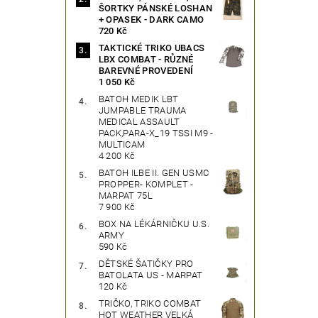
ŠORTKY PÁNSKÉ LOSHAN
+ OPASEK - DARK CAMO
720 Kč
TAKTICKÉ TRIKO UBACS
LBX COMBAT - RŮZNÉ
BAREVNÉ PROVEDENÍ
1 050 Kč
BATOH MEDIK LBT
JUMPABLE TRAUMA
MEDICAL ASSAULT
PACK,PARA-X_19 TSSI M9 -
MULTICAM
4 200 Kč
BATOH ILBE II. GEN USMC
PROPPER- KOMPLET -
MARPAT 75L
7 900 Kč
BOX NA LÉKÁRNIČKU U.S.
ARMY
590 Kč
DĚTSKÉ ŠATIČKY PRO
BATOLATA US - MARPAT
120 Kč
TRIČKO, TRIKO COMBAT
HOT WEATHER VELKÁ