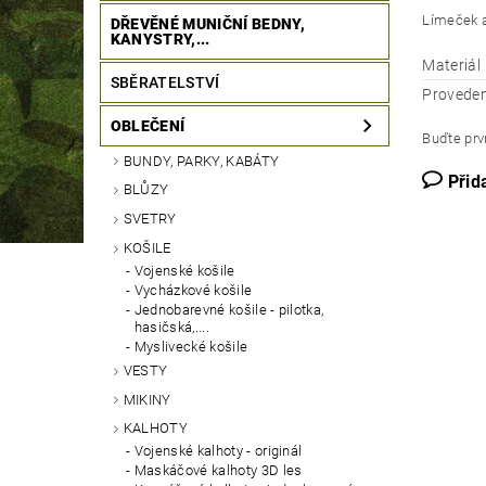
Límeček a
DŘEVĚNÉ MUNIČNÍ BEDNY,
KANYSTRY,...
Materiál
SBĚRATELSTVÍ
Proveden
OBLEČENÍ
Buďte prvn
BUNDY, PARKY, KABÁTY
Přid
BLŮZY
SVETRY
KOŠILE
Vojenské košile
Vycházkové košile
Jednobarevné košile - pilotka,
hasičská,....
Myslivecké košile
VESTY
MIKINY
KALHOTY
Vojenské kalhoty - originál
Maskáčové kalhoty 3D les