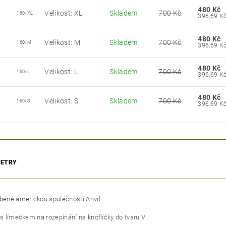
480 Kč
Velikost: XL
Skladem
700 Kč
160/XL
480 Kč
Velikost: M
Skladem
700 Kč
160/M
480 Kč
Velikost: L
Skladem
700 Kč
160/L
480 Kč
Velikost: S
Skladem
700 Kč
160/S
ETRY
obené americkou společností Anvil.
 s límečkem na rozepínání na knoflíčky do tvaru V .