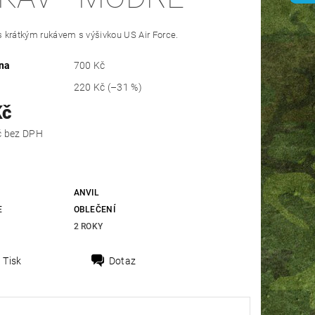
 s krátkým rukávem s výšivkou US Air Force.
na
700 Kč
220 Kč
(–31 %)
Kč
396,69 Kč bez DPH
ANVIL
E
OBLEČENÍ
2 ROKY
Tisk
Dotaz