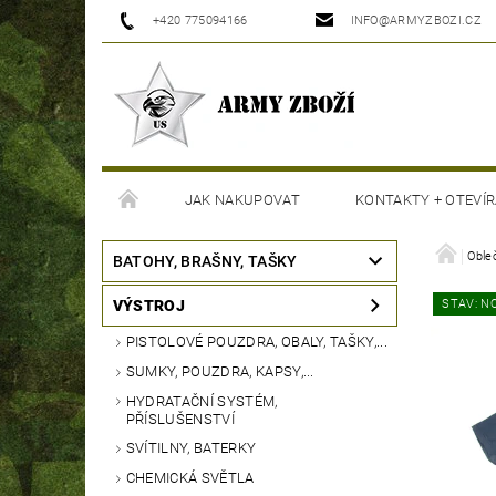
+420 775094166
INFO@ARMYZBOZI.CZ
JAK NAKUPOVAT
KONTAKTY + OTEVÍR
MOJE OBJEDNÁVKA
Oble
BATOHY, BRAŠNY, TAŠKY
VÝSTROJ
STAV: N
PISTOLOVÉ POUZDRA, OBALY, TAŠKY,...
SUMKY, POUZDRA, KAPSY,...
HYDRATAČNÍ SYSTÉM,
PŘÍSLUŠENSTVÍ
SVÍTILNY, BATERKY
CHEMICKÁ SVĚTLA