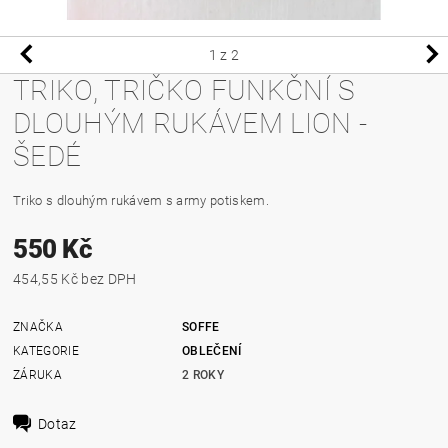
1
z 2
TRIKO, TRIČKO FUNKČNÍ S
DLOUHÝM RUKÁVEM LION -
ŠEDÉ
T
riko s dlouhým rukávem s army potiskem.
550 Kč
454,55 Kč bez DPH
ZNAČKA
SOFFE
KATEGORIE
OBLEČENÍ
ZÁRUKA
2 ROKY
Dotaz