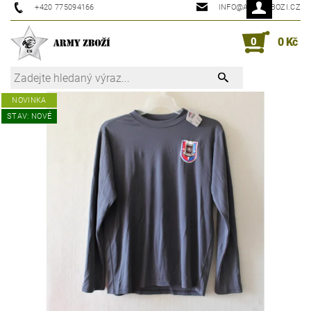
+420 775094166
INFO@ARMYZBOZI.CZ
0
0 Kč
NOVINKA
STAV: NOVÉ