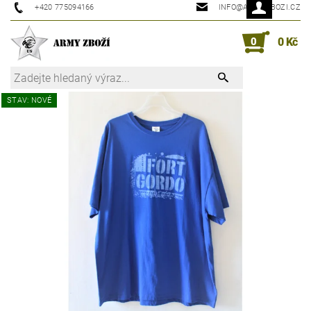
+420 775094166
INFO@ARMYZBOZI.CZ
0
0 Kč
STAV: NOVÉ