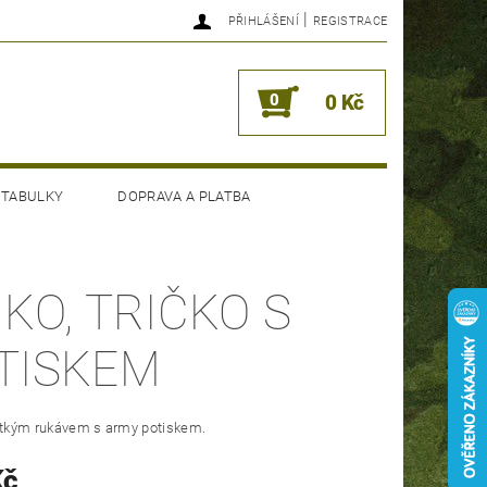
|
PŘIHLÁŠENÍ
REGISTRACE
0
0 Kč
 TABULKY
DOPRAVA A PLATBA
IKO, TRIČKO S
TISKEM
rátkým rukávem s army potiskem.
Kč