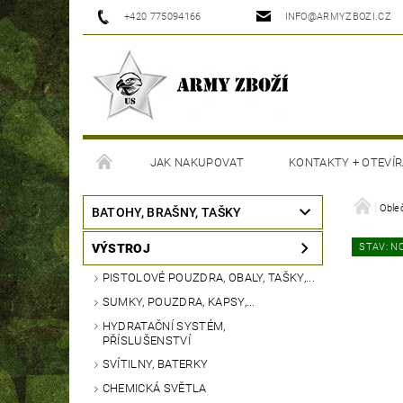
+420 775094166
INFO@ARMYZBOZI.CZ
JAK NAKUPOVAT
KONTAKTY + OTEVÍR
MOJE OBJEDNÁVKA
Oble
BATOHY, BRAŠNY, TAŠKY
VÝSTROJ
STAV: N
PISTOLOVÉ POUZDRA, OBALY, TAŠKY,...
SUMKY, POUZDRA, KAPSY,...
HYDRATAČNÍ SYSTÉM,
PŘÍSLUŠENSTVÍ
SVÍTILNY, BATERKY
CHEMICKÁ SVĚTLA