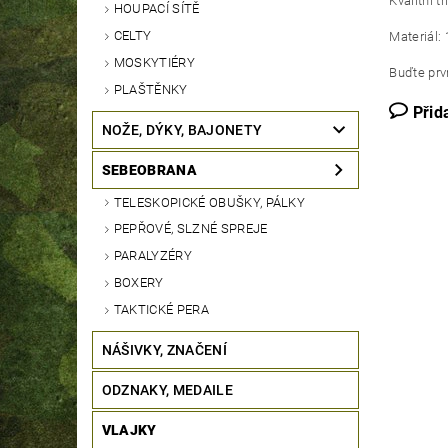
Kvalitní t
HOUPACÍ SÍTĚ
CELTY
Materiál:
MOSKYTIÉRY
Buďte prvn
PLAŠTĚNKY
Přid
NOŽE, DÝKY, BAJONETY
SEBEOBRANA
TELESKOPICKÉ OBUŠKY, PÁLKY
PEPŘOVÉ, SLZNÉ SPREJE
PARALYZÉRY
BOXERY
TAKTICKÉ PERA
NÁŠIVKY, ZNAČENÍ
ODZNAKY, MEDAILE
VLAJKY