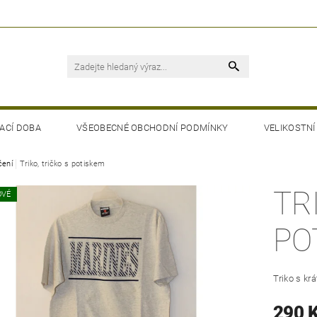
ACÍ DOBA
VŠEOBECNÉ OBCHODNÍ PODMÍNKY
VELIKOSTNÍ
čení
Triko, tričko s potiskem
TR
OVÉ
PO
Triko s k
290 