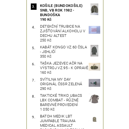
KOŠILE (BUNDOKOŠILE)
SNB, VB ROK 1982 -
BUNDOŠKA
190 Kč
DETEKČNÍ TRUBICE NA
ZJIŠŤOVÁNÍ ALKOHOLU V
DECHU ALTEST
250 Kč
KABÁT KONGO VZ.60 ČSLA
- JEHLIČÍ
350 Kč
TAŠKA JEZEVEC AČR NA
VÝSTROJ VZ.95 - K OPRAVĚ
160 Kč
SVÍTILNA MY DAY
ORIGINÁL ČSSR ZELENÁ
290 Kč
TAKTICKÉ TRIKO UBACS
LBX COMBAT - RŮZNÉ
BAREVNÉ PROVEDENÍ
1 050 Kč
BATOH MEDIK LBT
JUMPABLE TRAUMA
MEDICAL ASSAULT