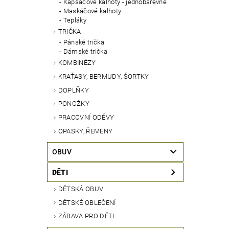
Kapsáčové kalhoty - jednobarevné
Maskáčové kalhoty
Tepláky
TRIČKA
Pánské trička
Dámské trička
KOMBINÉZY
KRAŤASY, BERMUDY, ŠORTKY
DOPLŇKY
PONOŽKY
PRACOVNÍ ODĚVY
OPASKY, ŘEMENY
OBUV
DĚTI
DĚTSKÁ OBUV
DĚTSKÉ OBLEČENÍ
ZÁBAVA PRO DĚTI