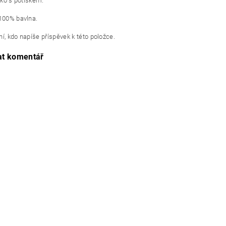
riko s potiskem.
 100% bavlna.
í, kdo napíše příspěvek k této položce.
at komentář