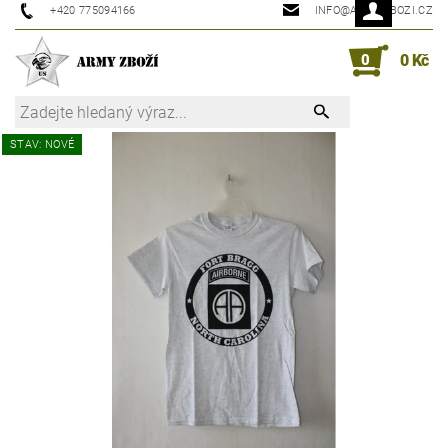
+420 775094166
INFO@ARMYZBOZI.CZ
0
0 Kč
STAV: NOVÉ