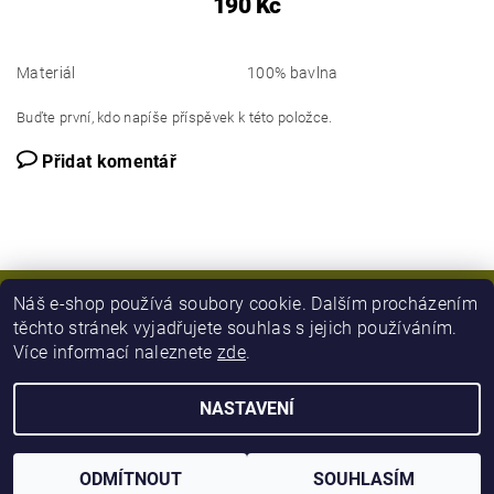
190 Kč
Materiál
100% bavlna
Buďte první, kdo napíše příspěvek k této položce.
Přidat komentář
Náš e-shop používá soubory cookie. Dalším procházením
těchto stránek vyjadřujete souhlas s jejich používáním.
Více informací naleznete
zde
.
NASTAVENÍ
2026 © Army Zboží, všechna práva vyhrazena
Vytvořil Shoptet
ODMÍTNOUT
SOUHLASÍM