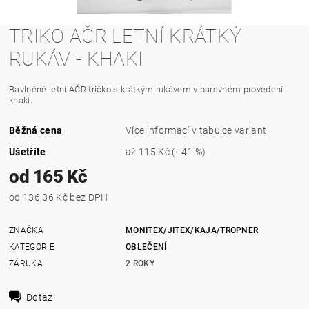
TRIKO AČR LETNÍ KRÁTKÝ
RUKÁV - KHAKI
Bavlněné letní AČR tričko s krátkým rukávem v barevném provedení
khaki.
Běžná cena
Více informací v tabulce variant
Ušetříte
až
115 Kč
(–41 %)
od 165 Kč
od 136,36 Kč bez DPH
ZNAČKA
MONITEX/JITEX/KAJA/TROPNER
KATEGORIE
OBLEČENÍ
ZÁRUKA
2 ROKY
Dotaz