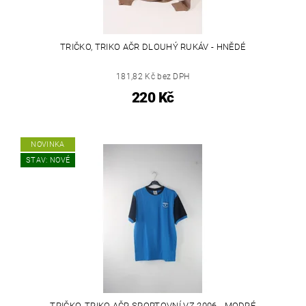
TRIČKO, TRIKO AČR DLOUHÝ RUKÁV - HNĚDÉ
181,82 Kč bez DPH
220 Kč
NOVINKA
STAV: NOVÉ
TRIČKO, TRIKO AČR SPORTOVNÍ VZ.2006 - MODRÉ