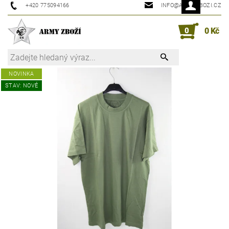
+420 775094166
INFO@ARMYZBOZI.CZ
0
0 Kč
NOVINKA
STAV: NOVÉ