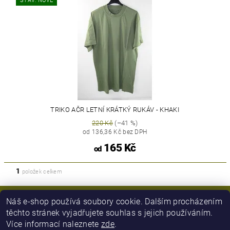
STAV: NOVÉ
TRIKO AČR LETNÍ KRÁTKÝ RUKÁV - KHAKI
220 Kč
(–41 %)
od 136,36 Kč bez DPH
165 Kč
od
1
položek celkem
Náš e-shop používá soubory cookie. Dalším procházením
těchto stránek vyjadřujete souhlas s jejich používáním.
Více informací naleznete
zde
.