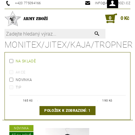
+420 775094166
INFO@ARMYZBOZI.CZ
0
0 Kč
MONITEX/JITEX/KAJA/TROPNER
NA SKLADĚ
AKCE
NOVINKA
TIP
165
Kč
190
Kč
POLOŽEK K ZOBRAZENÍ:
1
NOVINKA