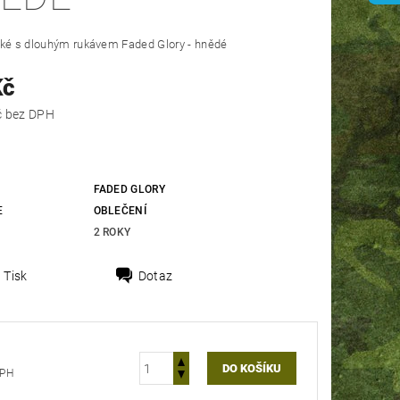
ské s dlouhým rukávem Faded Glory - hnědé
Kč
314,05 Kč bez DPH
FADED GLORY
E
OBLEČENÍ
2 ROKY
Tisk
Dotaz
ez DPH