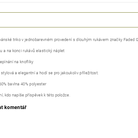
pánské triko v jednobarevném provedení s dlouhým rukávem značky Faded G
u a na konci rukávů elastický náplet
epínání na knoflíky
 stylová a elegantní a hodí se pro jakoukoliv příležitost.
 60% bavlna 40% polyester
í, kdo napíše příspěvek k této položce.
at komentář