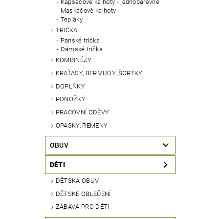
Kapsáčové kalhoty - jednobarevné
Maskáčové kalhoty
Tepláky
TRIČKA
Pánské trička
Dámské trička
KOMBINÉZY
KRAŤASY, BERMUDY, ŠORTKY
DOPLŇKY
PONOŽKY
PRACOVNÍ ODĚVY
OPASKY, ŘEMENY
OBUV
DĚTI
DĚTSKÁ OBUV
DĚTSKÉ OBLEČENÍ
ZÁBAVA PRO DĚTI