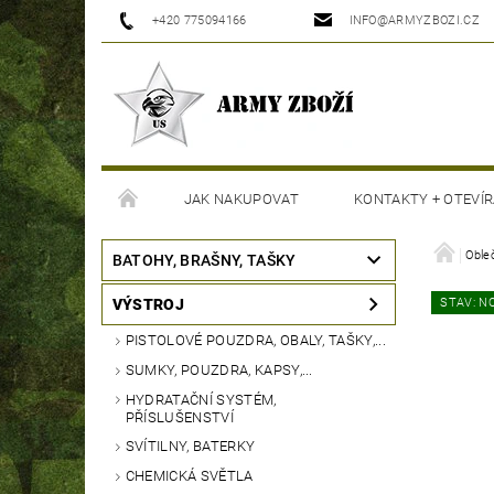
+420 775094166
INFO@ARMYZBOZI.CZ
JAK NAKUPOVAT
KONTAKTY + OTEVÍR
MOJE OBJEDNÁVKA
Oble
BATOHY, BRAŠNY, TAŠKY
VÝSTROJ
STAV: N
PISTOLOVÉ POUZDRA, OBALY, TAŠKY,...
SUMKY, POUZDRA, KAPSY,...
HYDRATAČNÍ SYSTÉM,
PŘÍSLUŠENSTVÍ
SVÍTILNY, BATERKY
CHEMICKÁ SVĚTLA