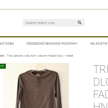
ACÍ DOBA
VŠEOBECNÉ OBCHODNÍ PODMÍNKY
VELIKOSTNÍ
čení
Triko pánské s dlouhým rukávem Faded Glory - hnědé
TR
OVÉ
DL
FA
HN