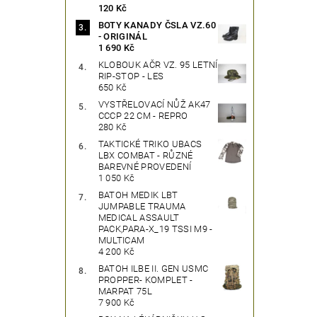
120 Kč
BOTY KANADY ČSLA VZ.60
- ORIGINÁL
1 690 Kč
KLOBOUK AČR VZ. 95 LETNÍ
RIP-STOP - LES
650 Kč
VYSTŘELOVACÍ NŮŽ AK47
CCCP 22 CM - REPRO
280 Kč
TAKTICKÉ TRIKO UBACS
LBX COMBAT - RŮZNÉ
BAREVNÉ PROVEDENÍ
1 050 Kč
BATOH MEDIK LBT
JUMPABLE TRAUMA
MEDICAL ASSAULT
PACK,PARA-X_19 TSSI M9 -
MULTICAM
4 200 Kč
BATOH ILBE II. GEN USMC
PROPPER- KOMPLET -
MARPAT 75L
7 900 Kč