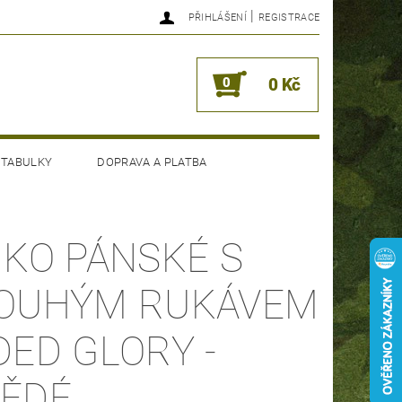
|
PŘIHLÁŠENÍ
REGISTRACE
0
0 Kč
 TABULKY
DOPRAVA A PLATBA
IKO PÁNSKÉ S
OUHÝM RUKÁVEM
DED GLORY -
ĚDÉ