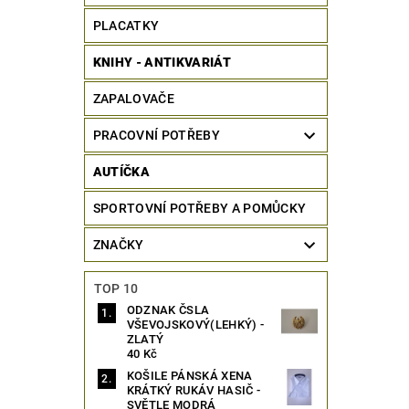
PLACATKY
KNIHY - ANTIKVARIÁT
ZAPALOVAČE
PRACOVNÍ POTŘEBY
AUTÍČKA
SPORTOVNÍ POTŘEBY A POMŮCKY
ZNAČKY
TOP 10
ODZNAK ČSLA
VŠEVOJSKOVÝ(LEHKÝ) -
ZLATÝ
40 Kč
KOŠILE PÁNSKÁ XENA
KRÁTKÝ RUKÁV HASIČ -
SVĚTLE MODRÁ