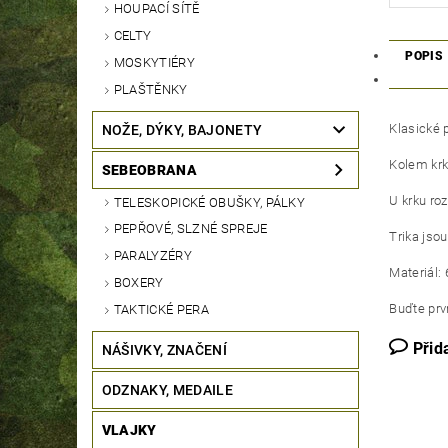
HOUPACÍ SÍTĚ
CELTY
POPIS
MOSKYTIÉRY
PLAŠTĚNKY
Klasické 
NOŽE, DÝKY, BAJONETY
Kolem krk
SEBEOBRANA
U krku roz
TELESKOPICKÉ OBUŠKY, PÁLKY
PEPŘOVÉ, SLZNÉ SPREJE
Trika jsou
PARALYZÉRY
Materiál:
BOXERY
Buďte prvn
TAKTICKÉ PERA
Přid
NÁŠIVKY, ZNAČENÍ
ODZNAKY, MEDAILE
VLAJKY