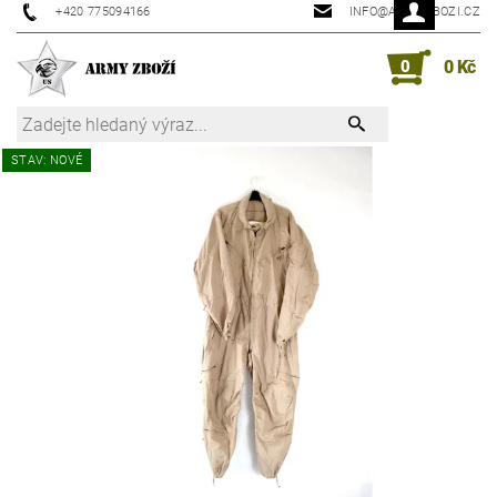
+420 775094166
INFO@ARMYZBOZI.CZ
0
0 Kč
STAV: NOVÉ