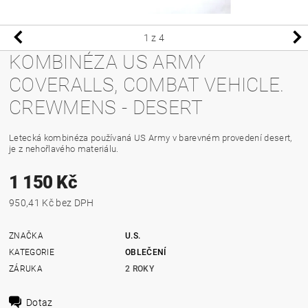
1
z 4
KOMBINÉZA US ARMY
COVERALLS, COMBAT VEHICLE.
CREWMENS - DESERT
Letecká kombinéza používaná US Army v barevném provedení desert,
je z nehořlavého materiálu.
1 150 Kč
950,41 Kč bez DPH
ZNAČKA
U.S.
KATEGORIE
OBLEČENÍ
ZÁRUKA
2 ROKY
Dotaz