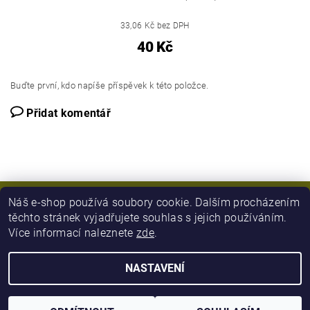
33,06 Kč bez DPH
40 Kč
Buďte první, kdo napíše příspěvek k této položce.
Přidat komentář
Náš e-shop používá soubory cookie. Dalším procházením
těchto stránek vyjadřujete souhlas s jejich používáním.
Více informací naleznete
zde
.
NASTAVENÍ
2026 © Army Zboží, všechna práva vyhrazena
Vytvořil Shoptet