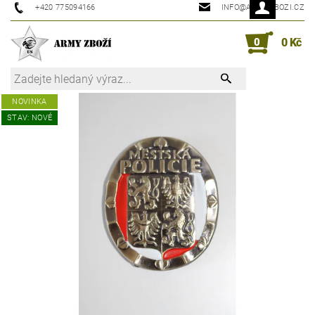
+420 775094166
INFO@ARMYZBOZI.CZ
0
0 Kč
NOVINKA
STAV: NOVÉ