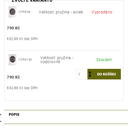
ZVOLTE VARIANTU
Velikost: pružina - svisle
Vyprodáno
12755/56
790 Kč
652,89 Kč bez DPH
Velikost: pružina -
Skladem
12755/182
vodorovně
790 Kč
652,89 Kč bez DPH
POPIS