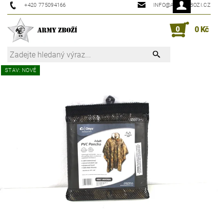
+420 775094166
INFO@ARMYZBOZI.CZ
0
0 Kč
STAV: NOVÉ