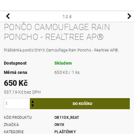
1
z 4
PONČO CAMOUFLAGE RAIN
PONCHO - REALTREE AP®
Pláštěnka pončo ONYX Camouflage Rain Poncho - Realtree AP®.
Dostupnost
Skladem
Měrná cena
650 Kč / 1 ks
650 Kč
537,19 Kč bez DPH
KÓD PRODUKTU
OB11OX_REAT
ZNAČKA
ONYX
KATEGORIE
PLAŠTĚNKY