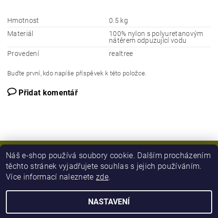
Hmotnost
0.5 kg
Materiál
100% nylon s polyuretanovým
nátěrem odpuzující vodu
Provedení
realtree
Buďte první, kdo napíše příspěvek k této položce.
Přidat komentář
Náš e-shop používá soubory cookie. Dalším procházením
těchto stránek vyjadřujete souhlas s jejich používáním.
Více informací naleznete
zde
.
NASTAVENÍ
2026 © Army Zboží, všechna práva vyhrazena