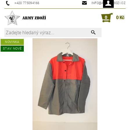
+420 775094166
INFO@ARMYZBOZI.CZ
0
0 Kč
NOVINKA
STAV: NOVÉ