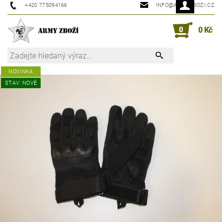
+420 775094166
INFO@ARMYZBOZI.CZ
0
0 Kč
NOVINKA
STAV: NOVÉ