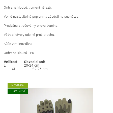
Ochrana kloubů, tlumení nárazů.
Volně nastavitelná popruh na zápěstí na suchý zip.
Prodyšná strečová nylonová tkanina.
Větrací otvory odolné proti prachu.
Kůže z mikrovlákna.
Ochrana kloubů TPR.
Velikost
Obvod dlaně
L
20-24 cm
XL
22-26 cm
NOVINKA
STAV: NOVÉ