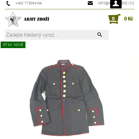
+420 775094166
INFO@ARMYZBOZI.CZ
0
0 Kč
STAV: NOVÉ