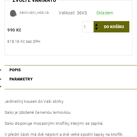
ZVOLTE VARIANTU
Velikost: 36XS
Skladem
OBK01USCY_MOD/XS-
990 Kč
818,18 Kč bez DPH
POPIS
PARAMETRY
Jedinečný kousek do Vaši sbírky.
Sako je zdobené červenou lemovkou.
Sako disponuje mosaznými knoflíky, kterými se zapíná.
V přední části má dvě náprsní a dvě velké spodní kapsy na knoflík.