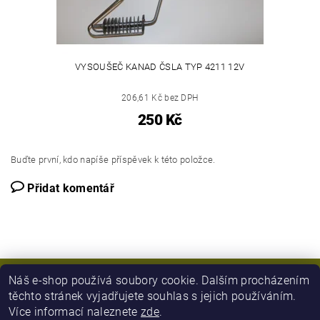
VYSOUŠEČ KANAD ČSLA TYP 4211 12V
206,61 Kč bez DPH
250 Kč
Buďte první, kdo napíše příspěvek k této položce.
Přidat komentář
Náš e-shop používá soubory cookie. Dalším procházením
těchto stránek vyjadřujete souhlas s jejich používáním.
Více informací naleznete
zde
.