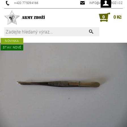
+420 775094166
INFO@ARMYZBOZI.CZ
0
0 Kč
NOVINKA
STAV: NOVÉ