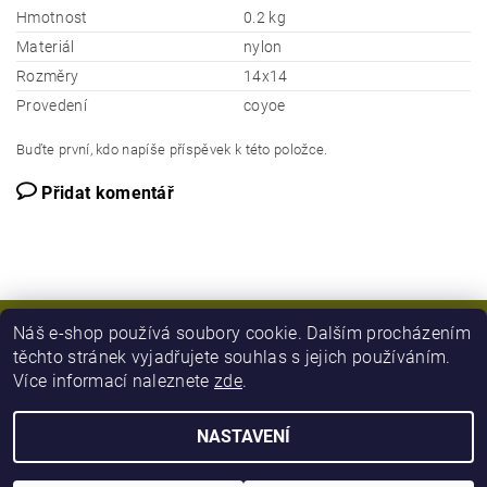
Hmotnost
0.2 kg
Materiál
nylon
Rozměry
14x14
Provedení
coyoe
Buďte první, kdo napíše příspěvek k této položce.
Přidat komentář
Náš e-shop používá soubory cookie. Dalším procházením
těchto stránek vyjadřujete souhlas s jejich používáním.
Více informací naleznete
zde
.
NASTAVENÍ
2026 © Army Zboží, všechna práva vyhrazena