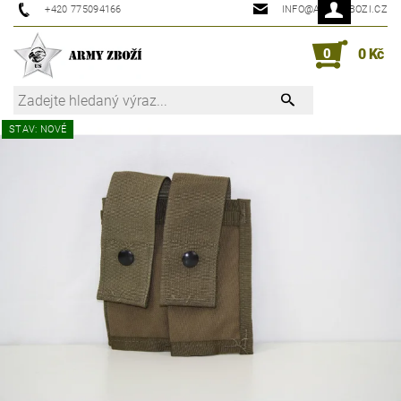
+420 775094166
INFO@ARMYZBOZI.CZ
0
0 Kč
STAV: NOVÉ