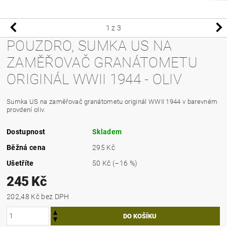
1
z 3
POUZDRO, SUMKA US NA
ZAMĚŘOVAČ GRANÁTOMETU
ORIGINÁL WWII 1944 - OLIV
Sumka US na zaměřovač granátometu originál WWII 1944 v barevném
provdení oliv.
Dostupnost
Skladem
Běžná cena
295 Kč
Ušetříte
50 Kč
(–16 %)
245 Kč
202,48 Kč bez DPH