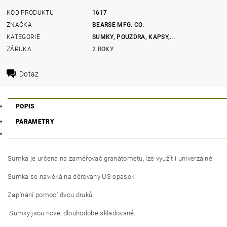
KÓD PRODUKTU
1617
ZNAČKA
BEARSE MFG. CO.
KATEGORIE
SUMKY, POUZDRA, KAPSY,...
ZÁRUKA
2 ROKY
Dotaz
POPIS
PARAMETRY
Sumka je určena na zaměřovač granátometu, lze využít i univerzálně.
Sumka se navléká na děrovaný US opasek.
Zapínání pomocí dvou druků.
Sumky jsou nové, dlouhodobě skladované.