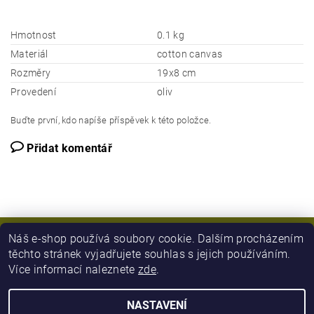
Hmotnost
0.1 kg
Materiál
cotton canvas
Rozměry
19x8 cm
Provedení
oliv
Buďte první, kdo napíše příspěvek k této položce.
Přidat komentář
Náš e-shop používá soubory cookie. Dalším procházením
těchto stránek vyjadřujete souhlas s jejich používáním.
Více informací naleznete
zde
.
NASTAVENÍ