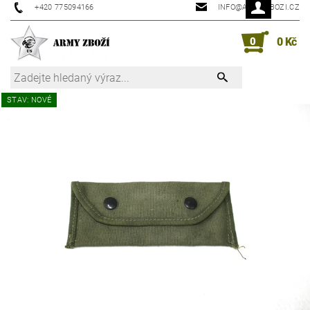
+420 775094166
INFO@ARMYZBOZI.CZ
0
0 Kč
STAV: NOVÉ